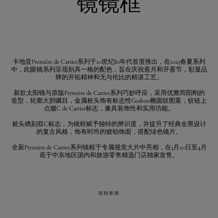
镜镜框
卡地亚Première de Cartier系列于20世纪80年代首度推出，在2023春夏系列
中，此眼镜系列呈现别具一格的配色，旨在庆祝斋月和开斋节，彰显品
牌的开拓精神和无与伦比的精湛工艺。
新款太阳镜与原版Première de Cartier系列巧妙呼应，采用优雅而阳刚的
造型，轮廓大胆瞩目，金属桩头饰有标志性Godron椭圆纹图案，铰链上
点缀C de Cartier标志，兼具装饰性和实用功能。
桩头镌刻双C标志，为镜框赋予独特的辨识度，并提升了经典全黑设计
的复古风格，饰有时尚的镀铂饰面，搭配绿色镜片。
全新Première de Cartier系列镜框于专属视觉大片中亮相，在3月20日至4月
底于中东地区国内和旅游零售精选门店独家发售。
回到新闻