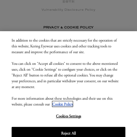
道德守则
Vulnerability Disclosure Policy
PRIVACY & COOKIE POLICY
In addition to the cookies that are strictly necessary for the operation of
this website, Kering Eyewear uses cookies and other tracking tools to
CONTACT US
measure and improve the performance of our site.
You can click on "Accept all cookies" to consent to the above mentioned
BUSINESS AREA
uses, click on "Cookie Settings" to configure your choices, or click on the
my.keringeyewear.com
"Reject All" button to refuse all the optional cookies. You may change
your preferences, and in particular withdraw your consent, on our website
at any moment.
For more information about these technologies and their use on this
© Kering Eyewear 2023. All rights reserved
website, please consult our
Cookie Policy
.
Kering Eyewear S.p.A.Via Altichiero 180, 35135 Padova
IT VAT: 04846890285
v. 1.3.5.as1
Cookies Settings
Reject All