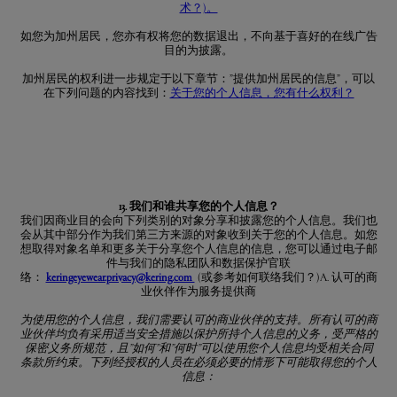
术？)。
如您为加州居民，您亦有权将您的数据退出，不向基于喜好的在线广告
目的为披露。
加州居民的权利进一步规定于以下章节：”提供加州居民的信息”，可以
在下列问题的内容找到：
关于您的个人信息，您有什么权利？
13. 我们和谁共享您的个人信息？
我们因商业目的会向下列类别的对象分享和披露您的个人信息。我们也
会从其中部分作为我们第三方来源的对象收到关于您的个人信息。如您
想取得对象名单和更多关于分享您个人信息的信息，您可以通过电子邮
件与我们的隐私团队和数据保护官联
络：
keringeyewear.privacy@kering.com
(或参考如何联络我们？)A. 认可的商
业伙伴作为服务提供商
为使用您的个人信息，我们需要认可的商业伙伴的支持。所有认可的商
业伙伴均负有采用适当安全措施以保护所持个人信息的义务，受严格的
保密义务所规范，且
”
如何
”
和
”
何时
”
可以使用您个人信息均受相关合同
条款所约束。下列经授权的人员在必须必要的情形下可能取得您的个人
信息：