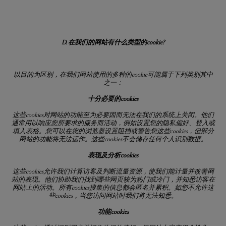
D. 在我们的网站有什么类型的
cookie?
以目的为区别，在我们网站使用的多种的
cookie
可能属于下列类别其中
之一：
十分必要的
cookies
这些
cookies
对网站的功能至为必要因而无法在我们的系统上关闭。他们
通常用以响应您所要求的服务而活动，例如设置您的隐私偏好、登入或
填入表格。您可以在您的浏览器设置阻挡或警告您这些
cookies
，但部分
网站的功能将无法运作。这些
cookies
不会储存任何个人识别数据。
表现及分析
cookies
这些
cookies
允许我们计算访客及判断流量资源，使我们能计量并改善网
站的表现。他们协助我们找到哪些网页较为热门或冷门，并知悉访客在
网站上的活动。所有
cookies
搜集的信息都会匿名并累积。如您不允许这
些
cookies
，当您访问网站时我们将无法知悉。
功能
cookies