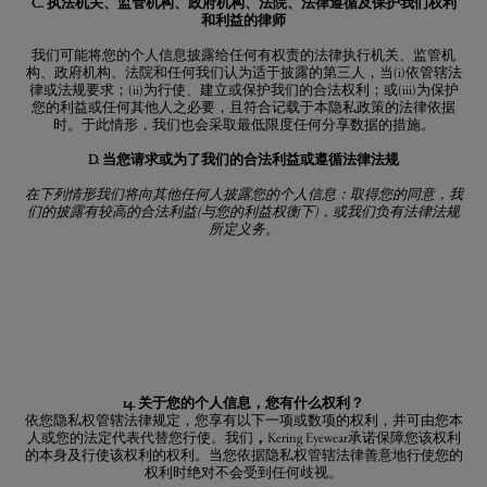
C. 执法机关、监管机构、政府机构、法院、法律遵循及保护我们权利
和利益的律师
我们可能将您的个人信息披露给任何有权责的法律执行机关、监管机
构、政府机构、法院和任何我们认为适于披露的第三人，当(i)依管辖法
律或法规要求；(ii)为行使、建立或保护我们的合法权利；或(iii)为保护
您的利益或任何其他人之必要，且符合记载于本隐私政策的法律依据
时。于此情形，我们也会采取最低限度任何分享数据的措施。
D. 当您请求或为了我们的合法利益或遵循法律法规
在下列情形我们将向其他任何人披露您的个人信息：取得您的同意，我
们的披露有较高的合法利益
(
与您的利益权衡下
)
，或我们负有法律法规
所定义务。
14. 关于您的个人信息，您有什么权利？
依您隐私权管辖法律规定，您享有以下一项或数项的权利，并可由您本
人或您的法定代表代替您行使。我们
，
Kering Eyewear承诺保障您该权利
的本身及行使该权利的权利。当您依据隐私权管辖法律善意地行使您的
权利时绝对不会受到任何歧视。