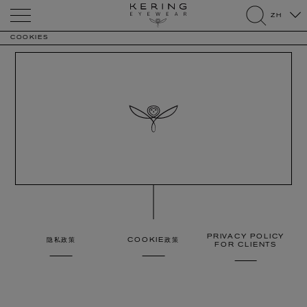
Kering
ZH
Eyewear
search
COOKIES
PRIVACY POLICY
隐私政策
COOKIE政策
FOR CLIENTS
COOKIES