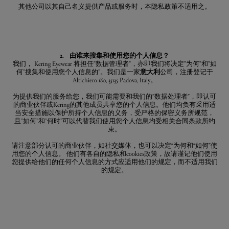
其他公司以其自己名义提供产品或服务时，本隐私政策不适用之。
2. 由谁来搜集和使用您的个人信息？
我们， Kering Eyewear 将担任”数据管理者”，亦即我们将决定”为何”和”如
何”搜集和使用您个人信息的”。我们是一家
意大利
公司，注册登记于
Altichiero 180, 35135 Padova, Italy。
为提供我们的服务给您，我们可能需要和我们的”数据处理者”，即认可
的商业伙伴或Kering的其他成员共享您的个人信息。他们均负有采用适
当安全措施以保护所持个人信息的义务，受严格的保密义务所规范，
且”如何”和”何时”可以代替我们使用您个人信息均受相关合同条款所约
束。
请注意部分认可的商业伙伴，如社交媒体，也可以决定“为何和“如何”使
用您的个人信息。 他们有各自的隐私和cookies政策，故请谨记他们使用
您提供给他们的任何个人信息的方式应适用他们的规定，而不适用我们
的规定。