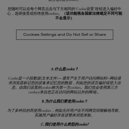
您随时可以在每个网页点击与下方相同的”Cookie设置”按钮进入偏好中
心，选择接受或拒绝使用cookies。
（该功能视各国家法律规定不同可能
不会显示）
Cookies Settings and Do Not Sell or Share
A. 什么是
cookie
？
Cookie
是一小段数据
(
文本文件
)
─
通常产生于用户访问网站时─网站请
求浏览器标记您的设备来记忆您的数据，利如您的语言偏好或登入信
息。由我们设置的
cookies
称为第一方
cookies
。我们也会使用第三方
cookies(
来自您正在访问的网站以外的网域
)
。
B. 为什么我们要使用
cookie
？
为了多种目的而使用
cookies
，例如允许用户在不同网页间顺畅地导航、
实施用户偏好并改进整体浏览体验。
C. 我们使用什么类型的
cookie?