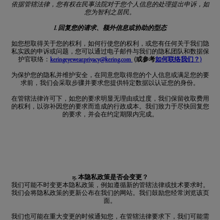
依据管辖法律，您有权在民事法院对于您个人信息的处理提出申诉，如
您为智利之居民。
I. 回复您的请求、额外信息或协助的型态
如您想取得关于您的权利，如何行使您的权利，或您有任何关于我们隐
私实践的申诉或问题，您可以通过电子邮件与我们的隐私团队和数据保
护官联络：
keringeyewear.privacy@kering.com
(或参考
如何联络我们？)
为保护您的隐私并维护安全，在同意您取得您的个人信息或满足您的要
求前，我们会采取步骤并要求您提供特定数据以认证您的身份。
在管辖法律许可下，如您的要求明显无理由或过度，我们保留收取费用
的权利，以弥补因您的要求而造成的行政成本。我们致力于尽快回复您
的要求，并会在约定期限内完成。
15. 本隐私政策是否会变更？
我们可能不时变更本隐私政策，例如遵循新的管辖法律或技术要求时。
我们会将隐私政策的更新公布在我们的网站。我们鼓励您经常浏览该页
面。
我们也可能在重大变更的时候通知您，在管辖法律要求下，我们可能需