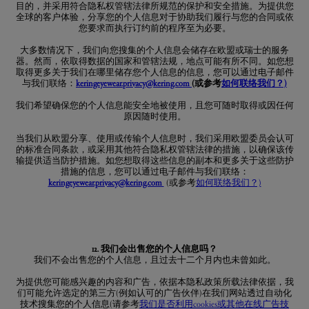
目的，并采用符合隐私权管辖法律所规范的保护和安全措施。为提供您
全球的客户体验，分享您的个人信息对于协助我们履行与您的合同或依
您要求而执行订约前的程序至为必要。
大多数情况下，我们向您搜集的个人信息会储存在欧盟或瑞士的服务
器。然而，依取得数据的国家和管辖法规，地点可能有所不同。如您想
取得更多关于我们在哪里储存您个人信息的信息，您可以通过电子邮件
与我们联络：
keringeyewear.privacy@kering.com
(或参考
如何联络我们？)
我们希望确保您的个人信息能安全地被使用，且您可随时取得或因任何
原因随时使用。
当我们从欧盟分享、使用或传输个人信息时，我们采用欧盟委员会认可
的标准合同条款，或采用其他符合隐私权管辖法律的措施，以确保该传
输提供适当防护措施。如您想取得这些信息的副本和更多关于这些防护
措施的信息，您可以通过电子邮件与我们联络：
keringeyewear.privacy@kering.com
(或参考
如何联络我们？)
12. 我们会出售您的个人信息吗？
我们不会出售您的个人信息，且过去十二个月内也未曾如此。
为提供您可能感兴趣的内容和广告，依据本隐私政策所载法律依据，我
们可能允许选定的第三方(例如认可的广告伙伴)在我们网站透过自动化
技术搜集您的个人信息(请参考
我们是否利用cookies或其他在线广告技