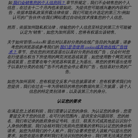
如
我们会销售您的个人信息吗？
章节所规定，我们不会销售您的个人
信息，在过去十二个月内也未曾如此。为提供您可能感兴趣的内容和广
告，依据本隐私政策所载法律依据，我们可能允许选定的第三方
(
例如
认可的广告伙伴
)
在我们网站透过自动化技术搜集您的个人信息。
然而，依据加州隐私权法律，传输您的个人信息至特定的第三方可能被
认定为
”
销售
”
，如您为加州居民，您将有权退出该销售。
关于如何管理
cookies
和
退出对以喜好分类的在线广告目的为披露，请参
考您的浏览器或参考我们的
我们是否使用
cookies
或其他在线广告技
术？
章节。您在您的浏览器退出以喜好分类的在线广告，仅会针对您
在行使退出权当下所使用的网页浏览器或装置，如您使用数个网页浏览
器或装置，您需要在每个浏览器和装置上为退出。将您的资料退出使用
于以喜好分类的在线广告不代表您会停止看到广告，包括喜好分类的广
告。
如您为加州居民，您有权提交反客户信息披露请求：您有权要求我们向
您提供，我们在过去一年为营销目的将您的数据向第三方披露，该个人
信息的特定类别清单，以及该第三方的身分。
认证您的要求
在满足您上述权利前，我们需要认证您的身份。为认证您的身份，您需
要提交关于您的信息，在可行的范围内，提供安全问题回答、您的姓
名、我们有记录的政府身份证号码、生日、联系方式或其他足以识别个
人身份的数据。我们会核对我们先前向您搜集的资料以认证您的身份和
请求。如您为持我们的个人账户，我们会要求您登入该账户以提出您的
要求。如您在提出要求时我们无法识别您的身分，我们将无法满足您的