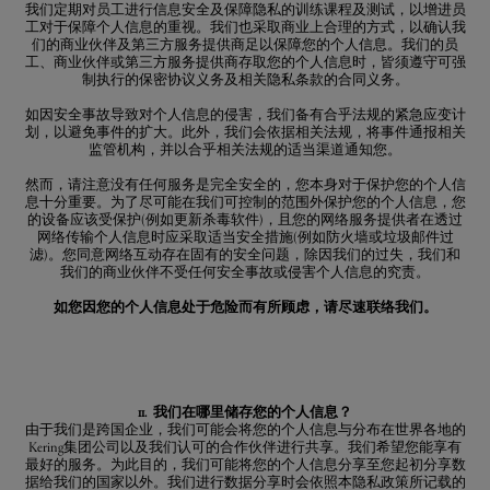
我们定期对员工进行信息安全及保障隐私的训练课程及测试，以增进员
工对于保障个人信息的重视。我们也采取商业上合理的方式，以确认我
们的商业伙伴及第三方服务提供商足以保障您的个人信息。我们的员
工、商业伙伴或第三方服务提供商存取您的个人信息时，皆须遵守可强
制执行的保密协议义务及相关隐私条款的合同义务。
如因安全事故导致对个人信息的侵害，我们备有合乎法规的紧急应变计
划，以避免事件的扩大。此外，我们会依据相关法规，将事件通报相关
监管机构，并以合乎相关法规的适当渠道通知您。
然而，请注意没有任何服务是完全安全的，您本身对于保护您的个人信
息十分重要。为了尽可能在我们可控制的范围外保护您的个人信息，您
的设备应该受保护(例如更新杀毒软件)，且您的网络服务提供者在透过
网络传输个人信息时应采取适当安全措施(例如防火墙或垃圾邮件过
滤)。您同意网络互动存在固有的安全问题，除因我们的过失，我们和
我们的商业伙伴不受任何安全事故或侵害个人信息的究责。
如您因您的个人信息处于危险而有所顾虑，请尽速联络我们。
11. 我们在哪里储存您的个人信息？
由于我们是跨国企业，我们可能会将您的个人信息与分布在世界各地的
Kering集团公司以及我们认可的合作伙伴进行共享。我们希望您能享有
最好的服务。为此目的，我们可能将您的个人信息分享至您起初分享数
据给我们的国家以外。我们进行数据分享时会依照本隐私政策所记载的