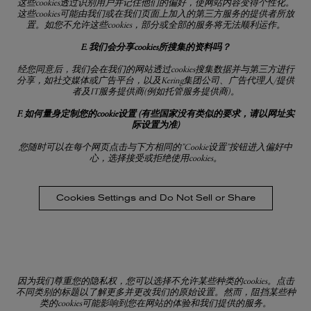
这些
cookies
透过识别用户并记住他们的偏好，使网站内容变得个性化。
这些
cookies
可能由我们或在我们页面上加入的第三方服务的提供者所放
置。如您不允许这些
cookies
，部分或全部的服务将无法顺利运作。
E. 我们会分享
cookies
所搜集的资料吗？
经您同意后，我们会在我们的网站透过
cookies
搜集数据并与第三方进行
分享，如社交媒体或广告平台，以及
Kering
集团公司、广告代理人
/
提供
者及
IT
服务提供商
(
例如托管服务提供商
)
。
F. 如何量身定制您的
cookie
设置
(
有些国家没有类似的要求，请以网址实
际设置为准
)
您随时可以
在每个网页点击与下方相同的
”Cookie
设置
”
按钮进入偏好中
心，选择接受或拒绝使用
cookies
。
Cookies Settings and Do Not Sell or Share
因为我们尊重您的隐私权，您可以选择不允许某些种类的
cookies
。点击
不同类别的标题以了解更多并更改我们的原始设置。然而，阻挡某些种
类的
cookies
可能影响到您在网站的体验和我们提供的服务。