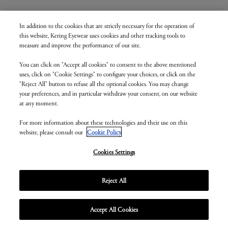
亲爱的客户：
In addition to the cookies that are strictly necessary for the operation of
感谢您选择我们的眼镜。
this website, Kering Eyewear uses cookies and other tracking tools to
Kering Eyewear S.p.A.非常重视您的个人数据安全，因此，通过本隐私政
measure and improve the performance of our site.
策，我们希望向您明确说明我们如何根据欧盟法规第 2016/679 号（
《欧
盟通用数据保护条例》
）和意大利法令第 196/2003 号（以下简称“
隐私
法
”，统称“
隐私法规
”）处理与您所选择产品相关的个人数据。
You can click on "Accept all cookies" to consent to the above mentioned
uses, click on "Cookie Settings" to configure your choices, or click on the
隐私政策
"Reject All" button to refuse all the optional cookies. You may change
your preferences, and in particular withdraw your consent, on our website
数据控制者和数据保护官的联系方式
at any moment.
数据控制方为 Kering Eyewear S.p.A., Via Altichiero 180, 35135, Padua, Italy（以下
For more information about these technologies and their use on this
简称“
KE
”或“
数据
控制者
”）。数据控制者的数据保护官（“
DPO
”）的联系
website, please consult our
Cookie Policy
.
方式如下
keringeyewear.privacy@kering.com
.
Cookies Settings
数据处理的说明、目的和法律依据
在准备采购订单期间，KE 可能会从我们的系统上收到下订单者提供的
个人数据，如姓名或姓名首字母（“
数据”
）。收集和处理数据的目的是
Reject All
对订单进行管理，并对从提出购买要求到交货的整个过程进行产品跟踪
（《欧盟通用数据保护条例》第 6(1)(b)条）。
Accept All Cookies
数据处理方式