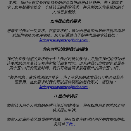
要求。我们没有义务搜集额外的信息以协助您认证身份。关于删除要
求，您将被要求提交一个经认证的删除请求，并分别确认您希望您的个
人信息被删除。
如何提出您的要求
您每年可作出一次要求。在您要求时，请证明您是加州居民并提出现居
的加州地址为收件地址。您可以
通过电子邮件书面要求该数据：
keringeyewear.privacy@kering.com
。
您何时可以收到我们的回复
我们会在收到您的要求的十个工作日内确认收到，并提供我们如何处理
该要求的信息及认证程序和预计回复时间。请允许我们自收到起算最多
四十五
(45)
日的回复时间。我们可能会请求展延额外的四十五
(45)
日。
“”
额外信息：依管辖法律之规定，为了满足您的请求我们可能会收取合
理费用。当您要求时我们可以提供明细的替代形式，请
联络：
keringeyewear.privacy@kering.com
。
H. 提出申诉权
如您认为您个人信息的处理已违反管辖法律，您有权向您所在地的监管
机关提出申诉。
如您为欧洲经济区成员国的居民，您可以参考欧洲经济区的数据保护机
关清单
于此
.
。