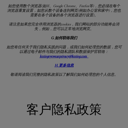
如您使用数个浏览器
(
如
IE
、
Google Chrome
、
Firefox
等
)
，您必须在每个
浏览器重复设置，如您从数个设备连到网页
(
例如办公室和家中
)
，您也
需要在各个设备的各个浏览器进行设置
)
。
请注意如果您完全停用浏览器的
cookies
，我们网站的部分功能将会消
失，例如，您可以正常地浏览网页。
G. 如何联络我们
如您有任何关于我们隐私实践的问题，或我们如何处理您的数据，您可
以通过电子邮件与我们的隐私团队和数据保护官联络：
keringeyewear.privacy@kering.com
H. 更多信息
敬请阅读我们完整的隐私政策以了解我们如何处理您的个人信息。
客户隐私政策