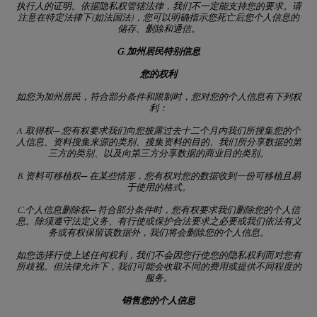
执行人的证明。依据隐私权管辖法律，我们不一定能支持您的要求。请
注意在特定法律下
(
如法国法
)
，您可以明确指示您死亡后您个人信息的
储存、删除和通信。
G. 加州居民特别信息
您的权利
如您为加州居民，符合部分条件和限制时，您对您的个人信息有下列权
利：
A .取得权
─
您有权要求我们向您披露过去十二个月内我们所搜集您的个
人信息、资料搜集来源的类别、搜集资料的目的、我们所分享数据的第
三方的类别、以及向第三方分享数据的商业目的类别。
B. 资料可移植权
─
在某些情形，您有权对您的数据收到一份可移植且易
于使用的格式。
C.个人信息删除权
─
符合部分条件时，您有权要求我们删除您的个人信
息。除须遵守法定义务、有行使或保护合法要求之必要或我们依法有义
务或有权保留该数据外，我们将会删除您的个人信息。
如您选择行使上述任何权利，我们不会因您行使您的隐私权利而对您有
所歧视。但法律允许下，我们可能会收取不同的费用或提供不同程度的
服务。
销售您的个人信息