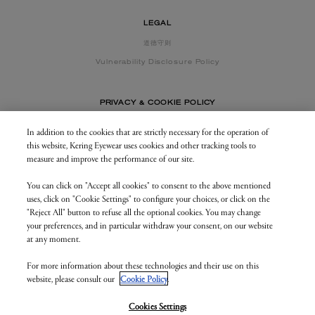
LEGAL
道德守则
Vulnerability Disclosure Policy
PRIVACY & COOKIE POLICY
In addition to the cookies that are strictly necessary for the operation of
this website, Kering Eyewear uses cookies and other tracking tools to
CONTACT US
measure and improve the performance of our site.
You can click on "Accept all cookies" to consent to the above mentioned
BUSINESS AREA
uses, click on "Cookie Settings" to configure your choices, or click on the
my.keringeyewear.com
"Reject All" button to refuse all the optional cookies. You may change
your preferences, and in particular withdraw your consent, on our website
at any moment.
For more information about these technologies and their use on this
© Kering Eyewear 2023. All rights reserved
website, please consult our
Cookie Policy
.
Kering Eyewear S.p.A.Via Altichiero 180, 35135 Padova
IT VAT: 04846890285
v. 1.3.5.as1
Cookies Settings