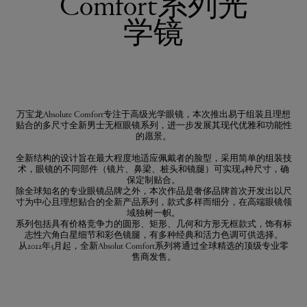
Comfort系列光
学镜
万宝龙Absolute Comfort专注于高级光学眼镜，本次推出易于组装且理想
贴合的多尺寸全新男士无框眼镜系列，进一步发展其现代优雅和功能性
的愿景。
全新结构的设计旨在最大程度地适应佩戴者的脸型，采用简单的组装技
术，眼镜的不同部件（镜片、鼻梁、桩头和镜腿）可实现4种尺寸，确
保定制贴合。
除全球知名的专业眼镜品牌之外，本次作品是奢侈品牌首次开发出以尺
寸为中心且理想贴合的全新产品系列，款式多样而细分，在高端眼镜领
域独树一帜。
系列包括具有价格竞争力的圆形、矩形、几何和方形无框款式，饰有标
志性六角白星细节和彩色镜腿，有多种经典和活力色调可供选择。
从2022年3月起，全新Absolut Comfort系列将通过全球精选的顶级专业零
售商发售。