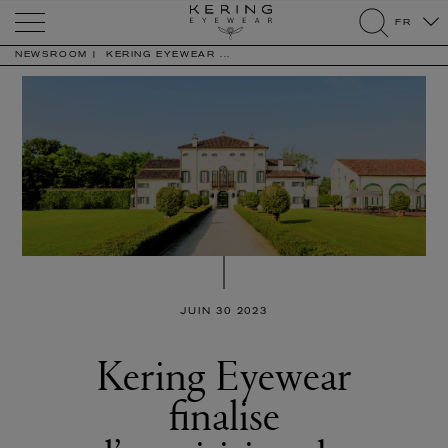
Kering
FR
Eyewear
search
NEWSROOM
KERING EYEWEAR ...
JUIN 30 2023
Kering Eyewear
finalise