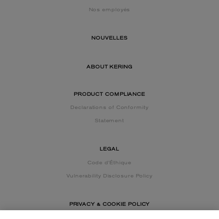
Nos employés
NOUVELLES
ABOUT KERING
PRODUCT COMPLIANCE
Declarations of Conformity
Statement
LEGAL
Code d'Éthique
Vulnerability Disclosure Policy
PRIVACY & COOKIE POLICY