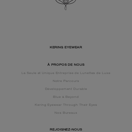
KERING EYEWEAR
À PROPOS DE NOUS
La Seule et Unique Entreprise de Lunettes de Luxe
Notre Parcours
Développement Durable
Blue & Beyond
Kering Eyewear Through Their Eyes
Nos Bureaux
REJOIGNEZ-NOUS