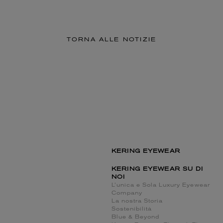
TORNA ALLE NOTIZIE
KERING EYEWEAR
KERING EYEWEAR SU DI
NOI
L’unica e Sola Luxury Eyewear
Company
La nostra Storia
Sostenibilità
Blue & Beyond