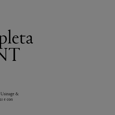
pleta
UNT
, Usinage &
21 e con