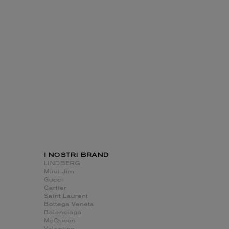
I NOSTRI BRAND
LINDBERG
Maui Jim
Gucci
Cartier
Saint Laurent
Bottega Veneta
Balenciaga
McQueen