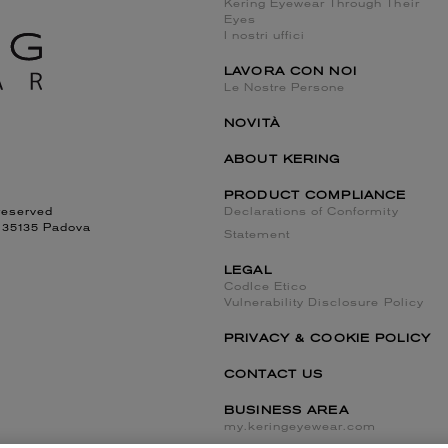
Kering Eyewear Through Their
Eyes
I nostri uffici
LAVORA CON NOI
Le Nostre Persone
NOVITÀ
ABOUT KERING
PRODUCT COMPLIANCE
reserved
Declarations of Conformity
, 35135 Padova
Statement
LEGAL
CodIce Etico
Vulnerability Disclosure Policy
PRIVACY & COOKIE POLICY
CONTACT US
BUSINESS AREA
my.keringeyewear.com