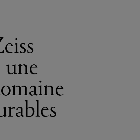
eiss
t une
 domaine
urables