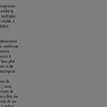
’empreinte
rendre la
s multiples
velable, à
ilité.
 pleinement
 se conforme
éments
munes à
 bien plus
ion et de
entreprise.
ons de
17, nous
ttant de
ecyclées ou
yens de ses
 à prêter