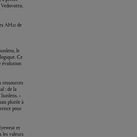
 Vedovotto,
res AH21 de
unlens, le
ologique. Ce
te évolution
.
s ressources
l : de la
 Sunlens. «
ais plutôt à
érence pour
Eyewear et
 les valeurs