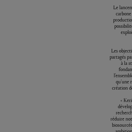
Le lancem
carbone 
production
possibili
explo
Les object
partagés pa
à la 
fondam
l’ensembl
qu’une n
création d
« Ker
dévelop
recherc
réduire no
biosourcée
ambition