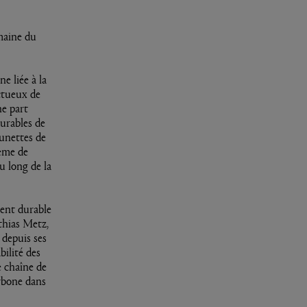
maine du
e liée à la
ectueux de
e part
urables de
unettes de
tème de
u long de la
ent durable
tthias Metz,
 depuis ses
bilité des
e chaîne de
arbone dans