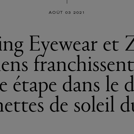
AOÛT 03 2021
ing Eyewear et Z
ens franchissen
e étape dans le
nettes de soleil d