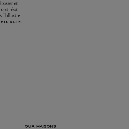
épasser et
ojet n’est
Il illustre
re conçus et
OUR MAISONS