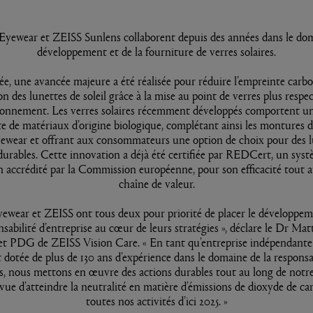
Eyewear et ZEISS Sunlens collaborent depuis des années dans le do
développement et de la fourniture de verres solaires.
e, une avancée majeure a été réalisée pour réduire l’empreinte carbon
on des lunettes de soleil grâce à la mise au point de verres plus resp
ironnement. Les verres solaires récemment développés comportent un
e de matériaux d’origine biologique, complétant ainsi les montures d
ewear et offrant aux consommateurs une option de choix pour des l
 durables. Cette innovation a déjà été certifiée par REDCert, un sys
on accrédité par la Commission européenne, pour son efficacité tout a
chaîne de valeur.
yewear et ZEISS ont tous deux pour priorité de placer le développem
nsabilité d’entreprise au cœur de leurs stratégies », déclare le Dr Ma
et PDG de ZEISS Vision Care. « En tant qu’entreprise indépendante
 dotée de plus de 130 ans d’expérience dans le domaine de la responsa
s, nous mettons en œuvre des actions durables tout au long de notr
vue d’atteindre la neutralité en matière d’émissions de dioxyde de c
toutes nos activités d’ici 2025. »