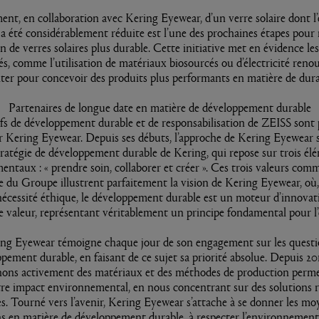
ent, en collaboration avec Kering Eyewear, d’un verre solaire dont l
a été considérablement réduite est l’une des prochaines étapes pour 
 de verres solaires plus durable. Cette initiative met en évidence le
tés, comme l’utilisation de matériaux biosourcés ou d’électricité renou
iter pour concevoir des produits plus performants en matière de durab
Partenaires de longue date en matière de développement durable
ifs de développement durable et de responsabilisation de ZEISS sont
r Kering Eyewear. Depuis ses débuts, l’approche de Kering Eyewear
stratégie de développement durable de Kering, qui repose sur trois él
entaux : « prendre soin, collaborer et créer ». Ces trois valeurs com
e du Groupe illustrent parfaitement la vision de Kering Eyewear, où,
écessité éthique, le développement durable est un moteur d’innovat
e valeur, représentant véritablement un principe fondamental pour l’
ing Eyewear témoigne chaque jour de son engagement sur les questi
pement durable, en faisant de ce sujet sa priorité absolue. Depuis 20
hons activement des matériaux et des méthodes de production perme
tre impact environnemental, en nous concentrant sur des solutions r
s. Tourné vers l’avenir, Kering Eyewear s’attache à se donner les mo
s en matière de développement durable, à respecter l’environnement,