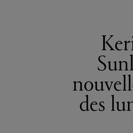
Ker
Sunl
nouvell
des lu