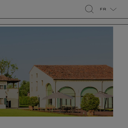
FR
search