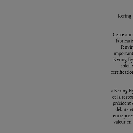
Kering 
Cette anné
fabricati
l’env
important
Kering Ey
soleil
certificati
« Kering E
et la respo
président 
débuts et
entreprise
valeur en 