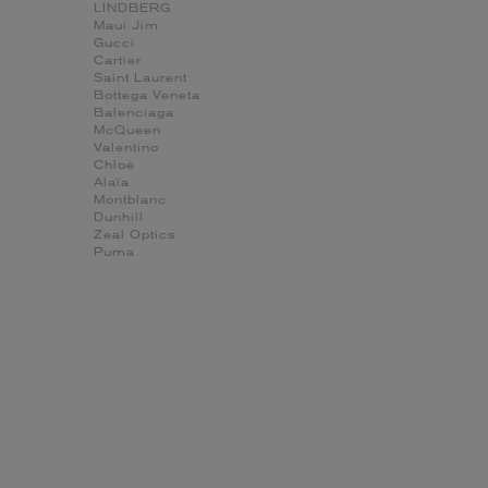
LINDBERG
Maui Jim
Gucci
Cartier
Saint Laurent
Bottega Veneta
Balenciaga
McQueen
Valentino
Chloé
Alaïa
Montblanc
Dunhill
Zeal Optics
Puma