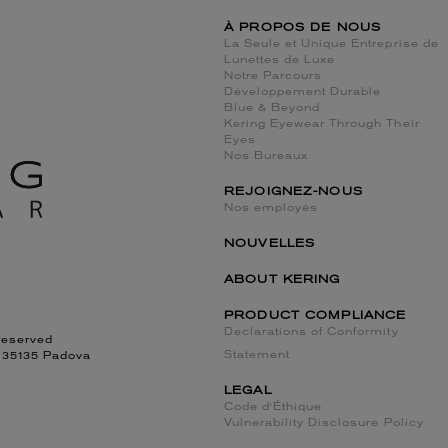
À PROPOS DE NOUS
La Seule et Unique Entreprise de
Lunettes de Luxe
Notre Parcours
Développement Durable
Blue & Beyond
Kering Eyewear Through Their
Eyes
Nos Bureaux
REJOIGNEZ-NOUS
Nos employés
NOUVELLES
ABOUT KERING
PRODUCT COMPLIANCE
Declarations of Conformity
reserved
Statement
, 35135 Padova
LEGAL
Code d'Éthique
Vulnerability Disclosure Policy