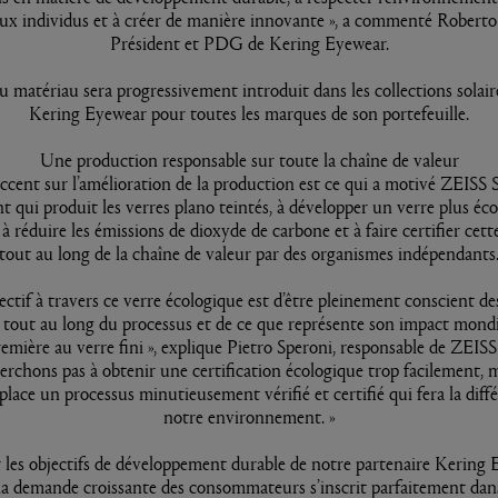
aux individus et à créer de manière innovante », a commenté Roberto
Président et PDG de Kering Eyewear.
 matériau sera progressivement introduit dans les collections solai
Kering Eyewear pour toutes les marques de son portefeuille.
Une production responsable sur toute la chaîne de valeur
accent sur l’amélioration de la production est ce qui a motivé ZEISS S
 qui produit les verres plano teintés, à développer un verre plus éc
 à réduire les émissions de dioxyde de carbone et à faire certifier cet
tout au long de la chaîne de valeur par des organismes indépendants
ectif à travers ce verre écologique est d’être pleinement conscient de
s tout au long du processus et de ce que représente son impact mondia
emière au verre fini », explique Pietro Speroni, responsable de ZEISS
rchons pas à obtenir une certification écologique trop facilement, m
place un processus minutieusement vérifié et certifié qui fera la diff
notre environnement. »
r les objectifs de développement durable de notre partenaire Kering 
la demande croissante des consommateurs s’inscrit parfaitement dans