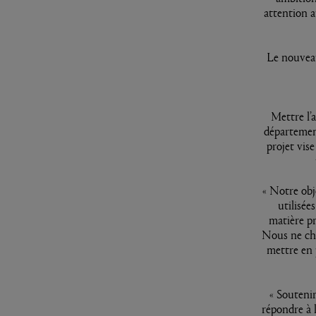
attention 
Le nouveau
Mettre l’
département
projet vise
« Notre obj
utilisée
matière pr
Nous ne che
mettre en 
« Souteni
répondre à 