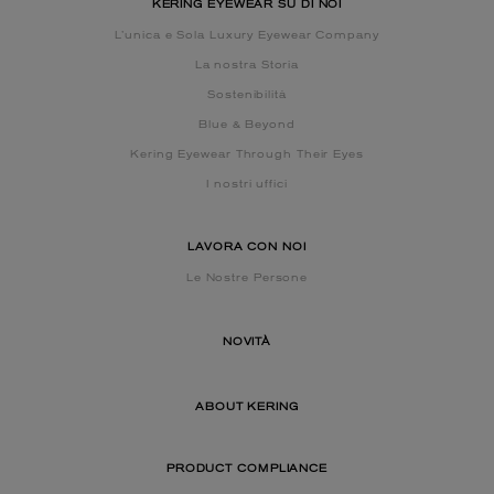
KERING EYEWEAR SU DI NOI
L’unica e Sola Luxury Eyewear Company
La nostra Storia
Sostenibilità
Blue & Beyond
Kering Eyewear Through Their Eyes
I nostri uffici
LAVORA CON NOI
Le Nostre Persone
NOVITÀ
ABOUT KERING
PRODUCT COMPLIANCE