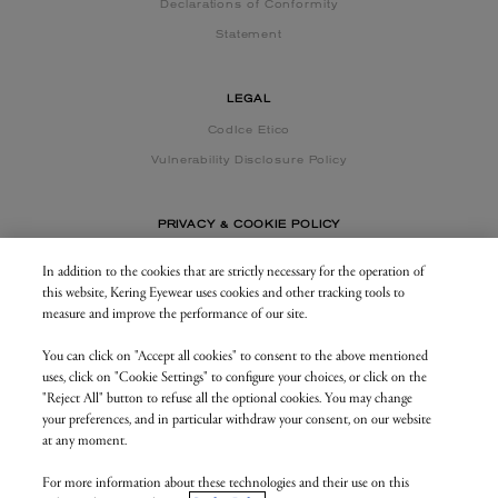
Declarations of Conformity
Statement
LEGAL
CodIce Etico
Vulnerability Disclosure Policy
PRIVACY & COOKIE POLICY
In addition to the cookies that are strictly necessary for the operation of
this website, Kering Eyewear uses cookies and other tracking tools to
CONTACT US
measure and improve the performance of our site.
You can click on "Accept all cookies" to consent to the above mentioned
BUSINESS AREA
uses, click on "Cookie Settings" to configure your choices, or click on the
my.keringeyewear.com
"Reject All" button to refuse all the optional cookies. You may change
your preferences, and in particular withdraw your consent, on our website
at any moment.
For more information about these technologies and their use on this
© Kering Eyewear 2023. All rights reserved