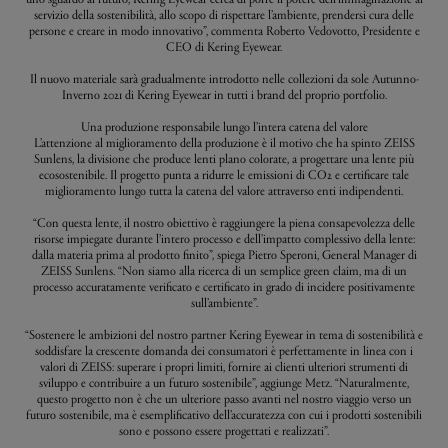
servizio della sostenibilità, allo scopo di rispettare l’ambiente, prendersi cura delle
persone e creare in modo innovativo”, commenta Roberto Vedovotto, Presidente e
CEO di Kering Eyewear.
Il nuovo materiale sarà gradualmente introdotto nelle collezioni da sole Autunno-
Inverno 2021 di Kering Eyewear in tutti i brand del proprio portfolio.
Una produzione responsabile lungo l’intera catena del valore
L’attenzione al miglioramento della produzione è il motivo che ha spinto ZEISS
Sunlens, la divisione che produce lenti plano colorate, a progettare una lente più
ecosostenibile. Il progetto punta a ridurre le emissioni di CO2 e certificare tale
miglioramento lungo tutta la catena del valore attraverso enti indipendenti.
“Con questa lente, il nostro obiettivo è raggiungere la piena consapevolezza delle
risorse impiegate durante l’intero processo e dell’impatto complessivo della lente:
dalla materia prima al prodotto finito”, spiega Pietro Speroni, General Manager di
ZEISS Sunlens. “Non siamo alla ricerca di un semplice green claim, ma di un
processo accuratamente verificato e certificato in grado di incidere positivamente
sull’ambiente”.
“Sostenere le ambizioni del nostro partner Kering Eyewear in tema di sostenibilità e
soddisfare la crescente domanda dei consumatori è perfettamente in linea con i
valori di ZEISS: superare i propri limiti, fornire ai clienti ulteriori strumenti di
sviluppo e contribuire a un futuro sostenibile”, aggiunge Metz. “Naturalmente,
questo progetto non è che un ulteriore passo avanti nel nostro viaggio verso un
futuro sostenibile, ma è esemplificativo dell’accuratezza con cui i prodotti sostenibili
sono e possono essere progettati e realizzati”.