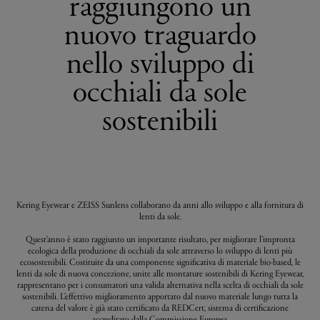
raggiungono un
nuovo traguardo
nello sviluppo di
occhiali da sole
sostenibili
Kering Eyewear e ZEISS Sunlens collaborano da anni allo sviluppo e alla fornitura di
lenti da sole.
Quest’anno è stato raggiunto un importante risultato, per migliorare l’impronta
ecologica della produzione di occhiali da sole attraverso lo sviluppo di lenti più
ecosostenibili. Costituite da una componente significativa di materiale bio-based, le
lenti da sole di nuova concezione, unite alle montature sostenibili di Kering Eyewear,
rappresentano per i consumatori una valida alternativa nella scelta di occhiali da sole
sostenibili. L’effettivo miglioramento apportato dal nuovo materiale lungo tutta la
catena del valore è già stato certificato da REDCert, sistema di certificazione
accreditato dalla Commissione Europea.