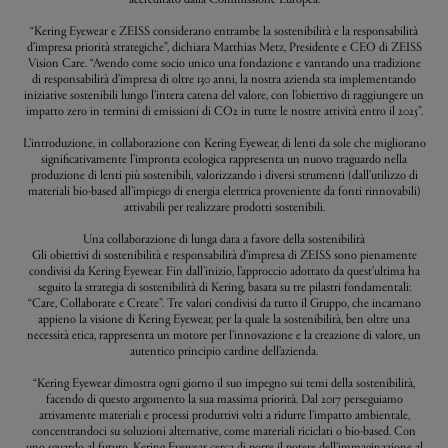
“Kering Eyewear e ZEISS considerano entrambe la sostenibilità e la responsabilità
d’impresa priorità strategiche”, dichiara Matthias Metz, Presidente e CEO di ZEISS
Vision Care. “Avendo come socio unico una fondazione e vantando una tradizione
di responsabilità d’impresa di oltre 130 anni, la nostra azienda sta implementando
iniziative sostenibili lungo l’intera catena del valore, con l’obiettivo di raggiungere un
impatto zero in termini di emissioni di CO2 in tutte le nostre attività entro il 2025”.
L’introduzione, in collaborazione con Kering Eyewear, di lenti da sole che migliorano
significativamente l’impronta ecologica rappresenta un nuovo traguardo nella
produzione di lenti più sostenibili, valorizzando i diversi strumenti (dall’utilizzo di
materiali bio-based all’impiego di energia elettrica proveniente da fonti rinnovabili)
attivabili per realizzare prodotti sostenibili.
Una collaborazione di lunga data a favore della sostenibilità
Gli obiettivi di sostenibilità e responsabilità d’impresa di ZEISS sono pienamente
condivisi da Kering Eyewear. Fin dall’inizio, l’approccio adottato da quest’ultima ha
seguito la strategia di sostenibilità di Kering, basata su tre pilastri fondamentali:
“Care, Collaborate e Create”. Tre valori condivisi da tutto il Gruppo, che incarnano
appieno la visione di Kering Eyewear, per la quale la sostenibilità, ben oltre una
necessità etica, rappresenta un motore per l’innovazione e la creazione di valore, un
autentico principio cardine dell’azienda.
“Kering Eyewear dimostra ogni giorno il suo impegno sui temi della sostenibilità,
facendo di questo argomento la sua massima priorità. Dal 2017 perseguiamo
attivamente materiali e processi produttivi volti a ridurre l’impatto ambientale,
concentrandoci su soluzioni alternative, come materiali riciclati o bio-based. Con
uno sguardo al futuro, Kering Eyewear cerca di porre il potere dell’immaginazione al