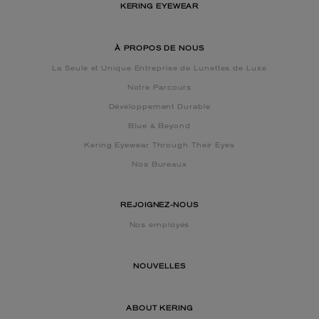
KERING EYEWEAR
À PROPOS DE NOUS
La Seule et Unique Entreprise de Lunettes de Luxe
Notre Parcours
Développement Durable
Blue & Beyond
Kering Eyewear Through Their Eyes
Nos Bureaux
REJOIGNEZ-NOUS
Nos employés
NOUVELLES
ABOUT KERING