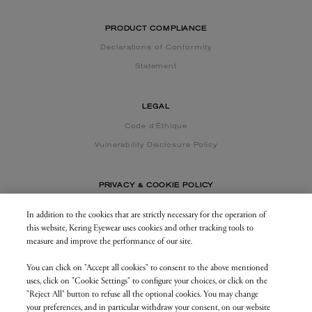
PRODUCT COMPLIANCE
Declarations of Conformity
Statement
LEGAL
Code d'Éthique
Vulnerability Disclosure Policy
PRIVACY & COOKIE POLICY
In addition to the cookies that are strictly necessary for the operation of
this website, Kering Eyewear uses cookies and other tracking tools to
CONTACT US
measure and improve the performance of our site.
You can click on "Accept all cookies" to consent to the above mentioned
BUSINESS AREA
uses, click on "Cookie Settings" to configure your choices, or click on the
my.keringeyewear.com
"Reject All" button to refuse all the optional cookies. You may change
your preferences, and in particular withdraw your consent, on our website