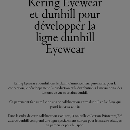
Kering Eyewear
et dunhill pour
développer la
ligne dunhill
Eyewear
Kering Eyewear et dunhill ont le plaisir d’annoncer leur partenariat pour la
conception, le développement, la production et la distribution à l’international des
lunettes de vue et solaires dunhill.
Ce partenariat fait suite à cinq ans de collaboration entre dunhill et De Rigo, qui
prend fin cette année.
Dans le cadre de cette collaboration exclusive, la nouvelle collection Printemps/Été
2021 de dunhill comprend une ligne spécialement conçue pour le marché asiatique,
en particulier pour le Japon.