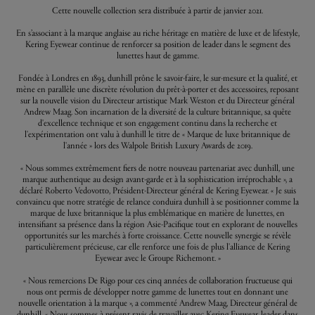
Cette nouvelle collection sera distribuée à partir de janvier 2021.
En s’associant à la marque anglaise au riche héritage en matière de luxe et de lifestyle,
Kering Eyewear continue de renforcer sa position de leader dans le segment des
lunettes haut de gamme.
Fondée à Londres en 1893, dunhill prône le savoir-faire, le sur-mesure et la qualité, et
mène en parallèle une discrète révolution du prêt-à-porter et des accessoires, reposant
sur la nouvelle vision du Directeur artistique Mark Weston et du Directeur général
Andrew Maag. Son incarnation de la diversité de la culture britannique, sa quête
d'excellence technique et son engagement continu dans la recherche et
l'expérimentation ont valu à dunhill le titre de « Marque de luxe britannique de
l'année » lors des Walpole British Luxury Awards de 2019.
« Nous sommes extrêmement fiers de notre nouveau partenariat avec dunhill, une
marque authentique au design avant-garde et à la sophistication irréprochable », a
déclaré Roberto Vedovotto, Président-Directeur général de Kering Eyewear. « Je suis
convaincu que notre stratégie de relance conduira dunhill à se positionner comme la
marque de luxe britannique la plus emblématique en matière de lunettes, en
intensifiant sa présence dans la région Asie-Pacifique tout en explorant de nouvelles
opportunités sur les marchés à forte croissance. Cette nouvelle synergie se révèle
particulièrement précieuse, car elle renforce une fois de plus l'alliance de Kering
Eyewear avec le Groupe Richemont. »
« Nous remercions De Rigo pour ces cinq années de collaboration fructueuse qui
nous ont permis de développer notre gamme de lunettes tout en donnant une
nouvelle orientation à la marque », a commenté Andrew Maag, Directeur général de
dunhill. « Nous sommes à présent ravis de travailler avec Kering Eyewear, leader dans