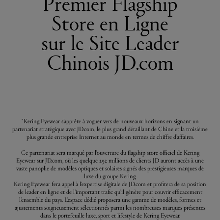
Premier Flagship
Store en Ligne
sur le Site Leader
Chinois JD.com
"Kering Eyewear s’apprête à voguer vers de nouveaux horizons en signant un
partenariat stratégique avec JD.com, le plus grand détaillant de Chine et la troisième
plus grande entreprise Internet au monde en termes de chiffre d’affaires.
Ce partenariat sera marqué par l’ouverture du flagship store officiel de Kering
Eyewear sur JD.com, où les quelque 292 millions de clients JD auront accès à une
vaste panoplie de modèles optiques et solaires signés des prestigieuses marques de
luxe du groupe Kering.
Kering Eyewear fera appel à l’expertise digitale de JD.com et profitera de sa position
de leader en ligne et de l’important trafic qu'il génère pour couvrir efficacement
l’ensemble du pays. L’espace dédié proposera une gamme de modèles, formes et
ajustements soigneusement sélectionnés parmi les nombreuses marques présentes
dans le portefeuille luxe, sport et lifestyle de Kering Eyewear.