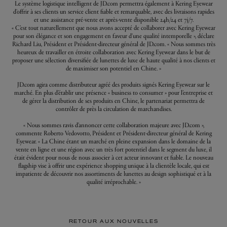
Le système logistique intelligent de JD.com permettra également à Kering Eyewear
d'offrir à ses clients un service client fiable et remarquable, avec des livraisons rapides
et une assistance pré-vente et après-vente disponible 24h/24 et 7j/7.
« C’est tout naturellement que nous avons accepté de collaborer avec Kering Eyewear
pour son élégance et son engagement en faveur d'une qualité intemporelle », déclare
Richard Liu, Président et Président-directeur général de JD.com. « Nous sommes très
heureux de travailler en étroite collaboration avec Kering Eyewear dans le but de
proposer une sélection diversifiée de lunettes de luxe de haute qualité à nos clients et
de maximiser son potentiel en Chine. »
JD.com agira comme distributeur agréé des produits signés Kering Eyewear sur le
marché. En plus d’établir une présence « business to consumer » pour l’entreprise et
de gérer la distribution de ses produits en Chine, le partenariat permettra de
contrôler de près la circulation de marchandises.
« Nous sommes ravis d’annoncer cette collaboration majeure avec JD.com »,
commente Roberto Vedovotto, Président et Président-directeur général de Kering
Eyewear. « La Chine étant un marché en pleine expansion dans le domaine de la
vente en ligne et une région avec un très fort potentiel dans le segment du luxe, il
était évident pour nous de nous associer à cet acteur innovant et fiable. Le nouveau
flagship vise à offrir une expérience shopping unique à la clientèle locale, qui est
impatiente de découvrir nos assortiments de lunettes au design sophistiqué et à la
qualité irréprochable. »
RETOUR AUX NOUVELLES