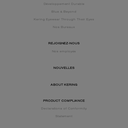
Développement Durable
Blue & Beyond
Kering Eyewear Through Their Eyes
Nos Bureaux
REJOIGNEZ-NOUS
Nos employés
NOUVELLES
ABOUT KERING
PRODUCT COMPLIANCE
Declarations of Conformity
Statement