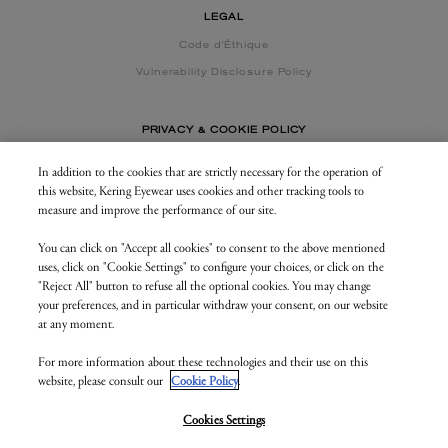
LEGAL
Code d'Éthique
Vulnerability Disclosure Policy
PRIVACY & COOKIE POLICY
In addition to the cookies that are strictly necessary for the operation of
this website, Kering Eyewear uses cookies and other tracking tools to
CONTACT US
measure and improve the performance of our site.
You can click on "Accept all cookies" to consent to the above mentioned
BUSINESS AREA
uses, click on "Cookie Settings" to configure your choices, or click on the
my.keringeyewear.com
"Reject All" button to refuse all the optional cookies. You may change
your preferences, and in particular withdraw your consent, on our website
at any moment.
For more information about these technologies and their use on this
© Kering Eyewear 2023. All rights reserved
website, please consult our
Cookie Policy
.
Kering Eyewear S.p.A.Via Altichiero 180, 35135 Padova
IT VAT: 04846890285
v. 1.3.5.as2
Cookies Settings