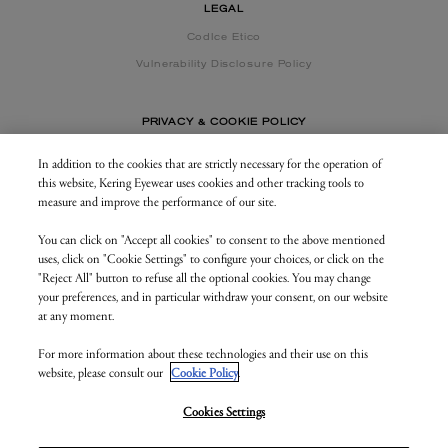
LEGAL
CodIce Etico
Vulnerability Disclosure Policy
PRIVACY & COOKIE POLICY
In addition to the cookies that are strictly necessary for the operation of
this website, Kering Eyewear uses cookies and other tracking tools to
CONTACT US
measure and improve the performance of our site.
You can click on "Accept all cookies" to consent to the above mentioned
BUSINESS AREA
uses, click on "Cookie Settings" to configure your choices, or click on the
my.keringeyewear.com
"Reject All" button to refuse all the optional cookies. You may change
your preferences, and in particular withdraw your consent, on our website
at any moment.
For more information about these technologies and their use on this
© Kering Eyewear 2023. All rights reserved
website, please consult our
Cookie Policy
.
Kering Eyewear S.p.A.Via Altichiero 180, 35135 Padova
IT VAT: 04846890285
v. 1.3.5.as2
Cookies Settings