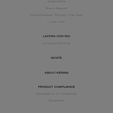
Sostenibilità
Blue & Beyond
Kering Eyewear Through Their Eyes
I nostri uffici
LAVORA CON NOI
Le Nostre Persone
NOVITÀ
ABOUT KERING
PRODUCT COMPLIANCE
Declarations of Conformity
Statement