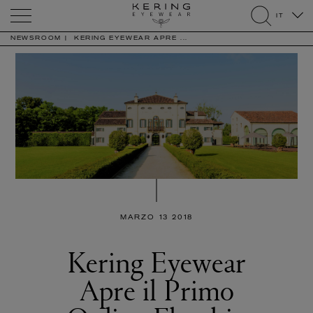
Kering
IT
Eyewear
search
NEWSROOM
KERING EYEWEAR APRE ...
MARZO 13 2018
Kering Eyewear
Apre il Primo