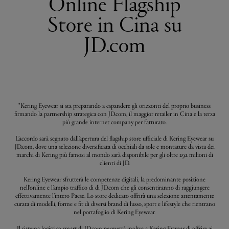
Online Flagship
Store in Cina su
JD.com
"Kering Eyewear si sta preparando a espandere gli orizzonti del proprio business
firmando la partnership strategica con JD.com, il maggior retailer in Cina e la terza
più grande internet company per fatturato.
L’accordo sarà segnato dall’apertura del flagship store ufficiale di Kering Eyewear su
JD.com, dove una selezione diversificata di occhiali da sole e montature da vista dei
marchi di Kering più famosi al mondo sarà disponibile per gli oltre 292 milioni di
clienti di JD.
Kering Eyewear sfrutterà le competenze digitali, la predominante posizione
nell’online e l’ampio traffico di di JD.com che gli consentiranno di raggiungere
effettivamente l’intero Paese. Lo store dedicato offrirà una selezione attentamente
curata di modelli, forme e fit di diversi brand di lusso, sport e lifestyle che rientrano
nel portafoglio di Kering Eyewear.
Il sistema logistico smart di JD.com permettà inoltre a Kering Eywear di offrire ai