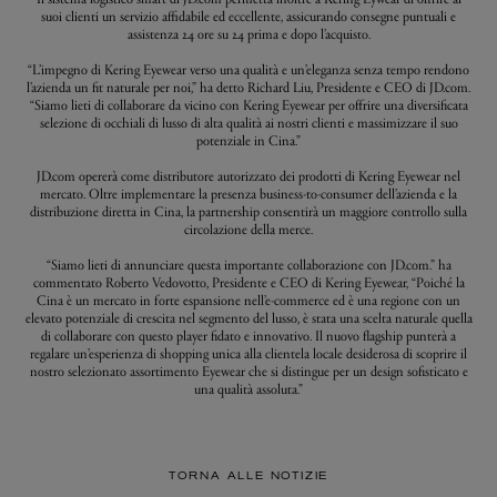
suoi clienti un servizio affidabile ed eccellente, assicurando consegne puntuali e
assistenza 24 ore su 24 prima e dopo l’acquisto.
“L’impegno di Kering Eyewear verso una qualità e un’eleganza senza tempo rendono
l’azienda un fit naturale per noi,” ha detto Richard Liu, Presidente e CEO di JD.com.
“Siamo lieti di collaborare da vicino con Kering Eyewear per offrire una diversificata
selezione di occhiali di lusso di alta qualità ai nostri clienti e massimizzare il suo
potenziale in Cina.”
JD.com opererà come distributore autorizzato dei prodotti di Kering Eyewear nel
mercato. Oltre implementare la presenza business-to-consumer dell’azienda e la
distribuzione diretta in Cina, la partnership consentirà un maggiore controllo sulla
circolazione della merce.
“Siamo lieti di annunciare questa importante collaborazione con JD.com.” ha
commentato Roberto Vedovotto, Presidente e CEO di Kering Eyewear, “Poiché la
Cina è un mercato in forte espansione nell’e-commerce ed è una regione con un
elevato potenziale di crescita nel segmento del lusso, è stata una scelta naturale quella
di collaborare con questo player fidato e innovativo. Il nuovo flagship punterà a
regalare un’esperienza di shopping unica alla clientela locale desiderosa di scoprire il
nostro selezionato assortimento Eyewear che si distingue per un design sofisticato e
una qualità assoluta.”
TORNA ALLE NOTIZIE