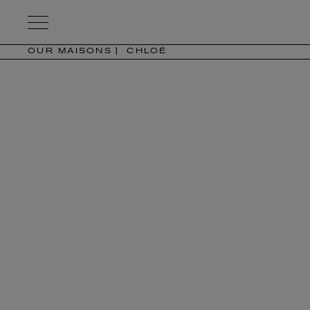
Kering
Eyewear
OUR MAISONS
CHLOÉ