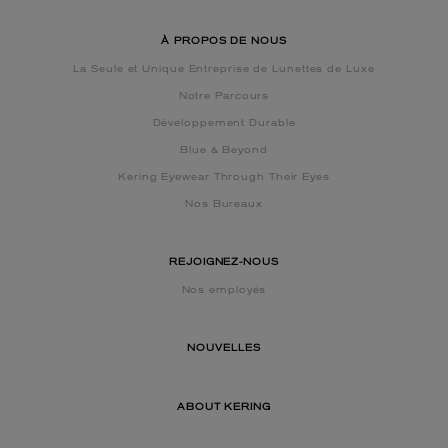
À PROPOS DE NOUS
La Seule et Unique Entreprise de Lunettes de Luxe
Notre Parcours
Développement Durable
Blue & Beyond
Kering Eyewear Through Their Eyes
Nos Bureaux
REJOIGNEZ-NOUS
Nos employés
NOUVELLES
ABOUT KERING