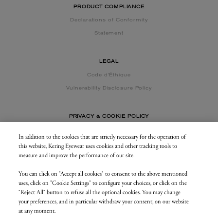
PRODUCT COMPLIANCE
Declarations of Conformity
Statement
LEGAL
Code d'Éthique
Vulnerability Disclosure Policy
PRIVACY & COOKIE POLICY
In addition to the cookies that are strictly necessary for the operation of
this website, Kering Eyewear uses cookies and other tracking tools to
CONTACT US
measure and improve the performance of our site.
You can click on "Accept all cookies" to consent to the above mentioned
BUSINESS AREA
uses, click on "Cookie Settings" to configure your choices, or click on the
my.keringeyewear.com
"Reject All" button to refuse all the optional cookies. You may change
your preferences, and in particular withdraw your consent, on our website
at any moment.