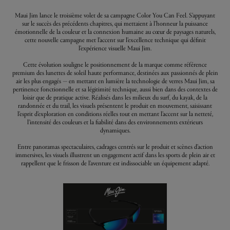
Maui Jim lance le troisième volet de sa campagne Color You Can Feel. S’appuyant
sur le succès des précédents chapitres, qui mettaient à l’honneur la puissance
émotionnelle de la couleur et la connexion humaine au cœur de paysages naturels,
cette nouvelle campagne met l’accent sur l’excellence technique qui définit
l’expérience visuelle Maui Jim.
Cette évolution souligne le positionnement de la marque comme référence
premium des lunettes de soleil haute performance, destinées aux passionnés de plein
air les plus engagés — en mettant en lumière la technologie de verres Maui Jim, sa
pertinence fonctionnelle et sa légitimité technique, aussi bien dans des contextes de
loisir que de pratique active. Réalisés dans les milieux du surf, du kayak, de la
randonnée et du trail, les visuels présentent le produit en mouvement, saisissant
l’esprit d’exploration en conditions réelles tout en mettant l’accent sur la netteté,
l’intensité des couleurs et la fiabilité dans des environnements extérieurs
dynamiques.
Entre panoramas spectaculaires, cadrages centrés sur le produit et scènes d’action
immersives, les visuels illustrent un engagement actif dans les sports de plein air et
rappellent que le frisson de l’aventure est indissociable un équipement adapté.