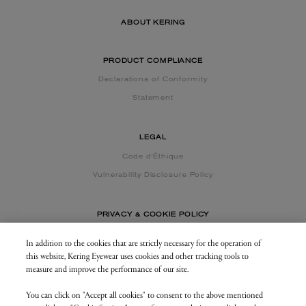
ABOUT KERING
PRODUCT COMPLIANCE
Declarations of Conformity
Statement
LEGAL
Code d'Éthique
Vulnerability Disclosure Policy
PRIVACY & COOKIE POLICY
In addition to the cookies that are strictly necessary for the operation of
this website, Kering Eyewear uses cookies and other tracking tools to
CONTACT US
measure and improve the performance of our site.
You can click on "Accept all cookies" to consent to the above mentioned
BUSINESS AREA