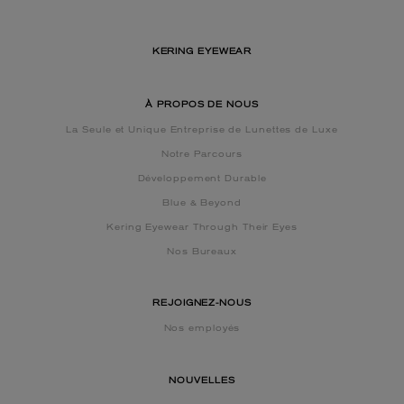
KERING EYEWEAR
À PROPOS DE NOUS
La Seule et Unique Entreprise de Lunettes de Luxe
Notre Parcours
Développement Durable
Blue & Beyond
Kering Eyewear Through Their Eyes
Nos Bureaux
REJOIGNEZ-NOUS
Nos employés
NOUVELLES