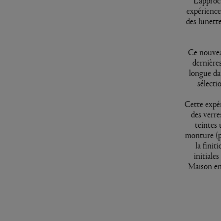
L'approc
expérience 
des lunette
Ce nouvea
dernière
longue dat
sélecti
Cette expér
des verre
teintes 
monture (p
la finit
initiale
Maison en