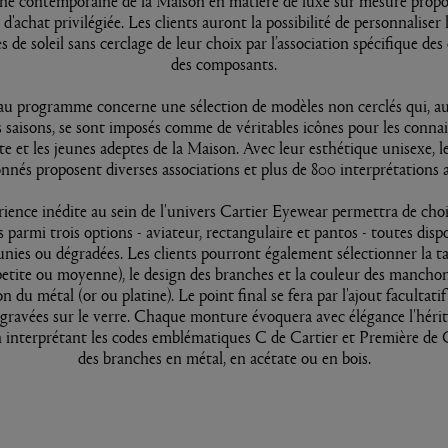
he contemporaine de la Maison en matière de luxe sur mesure prop
d'achat privilégiée. Les clients auront la possibilité de personnalise
s de soleil sans cerclage de leur choix par l’association spécifique des
des composants.
u programme concerne une sélection de modèles non cerclés qui, au
s saisons, se sont imposés comme de véritables icônes pour les connai
e et les jeunes adeptes de la Maison. Avec leur esthétique unisexe, 
onnés proposent diverses associations et plus de 800 interprétations a
ience inédite au sein de l'univers Cartier Eyewear permettra de choi
s parmi trois options - aviateur, rectangulaire et pantos - toutes disp
unies ou dégradées. Les clients pourront également sélectionner la tai
etite ou moyenne), le design des branches et la couleur des manchons
ion du métal (or ou platine). Le point final se fera par l'ajout facultatif
s gravées sur le verre. Chaque monture évoquera avec élégance l'hérit
 interprétant les codes emblématiques C de Cartier et Première de C
des branches en métal, en acétate ou en bois.