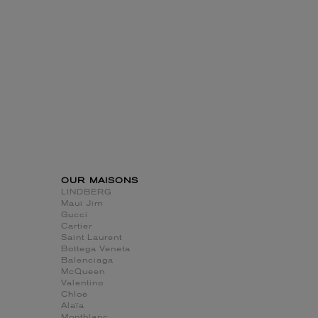
OUR MAISONS
LINDBERG
Maui Jim
Gucci
Cartier
Saint Laurent
Bottega Veneta
Balenciaga
McQueen
Valentino
Chloé
Alaïa
Montblanc