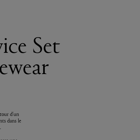
vice Set
yewear
tour d’un
nts dans le
.