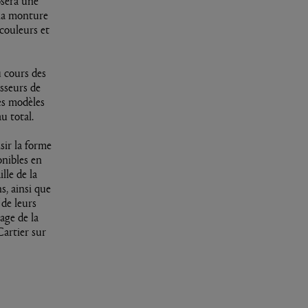
osera une
r la monture
 couleurs et
 cours des
sseurs de
les modèles
u total.
sir la forme
onibles en
lle de la
, ainsi que
 de leurs
age de la
artier sur