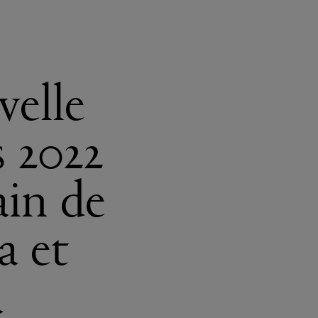
velle
 2022
ain de
a et
a