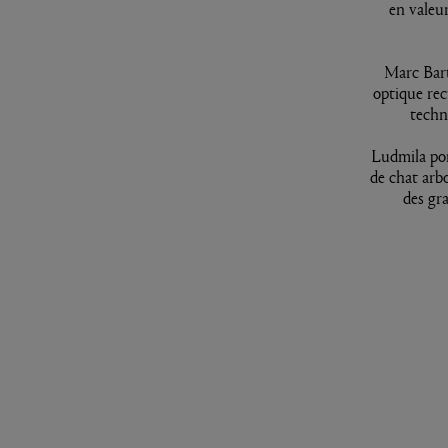
en valeu
Marc Bart
optique rec
techn
Ludmila por
de chat arb
des gr