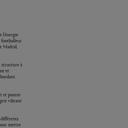
 l’énergie
 footballeur
de Madrid,
 structure à
me et
ébordant
t et posent
prit vibrant
différents
 pour mettre