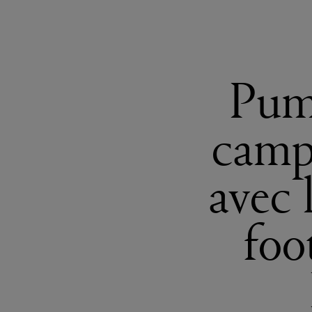
Puma
camp
avec 
foo