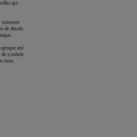
elles qui
ur monture
e de détails
mique.
 optique œil
e de symbole
us nous