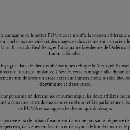
le campagne de lunettes PUMA 2022 insuffle la passion athlétique et
 du label dans une vidéo et des images exclusives mettant en scène le
Marc Bartra, du Real Betis, et l’attaquante brésilienne de l’Atlético 
Ludmila da Silva.
Espagne, dans des lieux emblématiques tels que la Metropol Parasol,
chitecture futuriste implantée à Séville, cette campagne allie dynamis
ssement afin de créer un cadre extérieur immersif sous un ciel bleu d
d’optimisme et d’assurance.
leur personnalité déterminée et authentique, les deux athlètes jouen
améra dans une attitude moderne et cool qui reflète parfaitement l’es
de PUMA et son approche dynamique du design.
sportive et style urbain fusionnent dans une puissante séquence de 
erspectives, de scènes sur les toits et de rayons de lumière naturelle