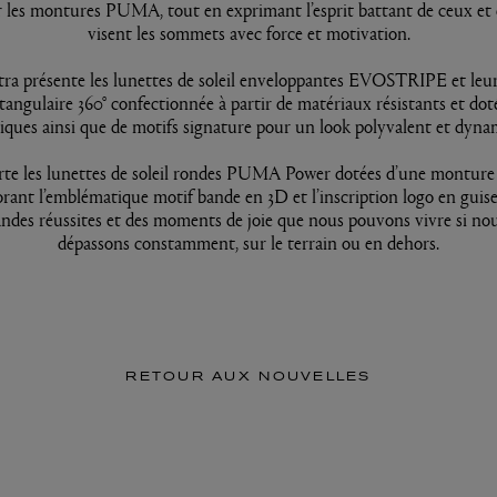
r les montures PUMA, tout en exprimant l’esprit battant de ceux et c
visent les sommets avec force et motivation.
ra présente les lunettes de soleil enveloppantes EVOSTRIPE et le
tangulaire 360° confectionnée à partir de matériaux résistants et doté
iques ainsi que de motifs signature pour un look polyvalent et dyna
te les lunettes de soleil rondes PUMA Power dotées d’une monture
orant l’emblématique motif bande en 3D et l’inscription logo en guis
andes réussites et des moments de joie que nous pouvons vivre si no
dépassons constamment, sur le terrain ou en dehors.
RETOUR AUX NOUVELLES