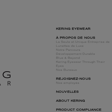
KERING EYEWEAR
À PROPOS DE NOUS
La Seule et Unique Entreprise de
Lunettes de Luxe
Notre Parcours
Développement Durable
Blue & Beyond
Kering Eyewear Through Their
Eyes
Nos Bureaux
REJOIGNEZ-NOUS
Nos employés
NOUVELLES
ABOUT KERING
PRODUCT COMPLIANCE