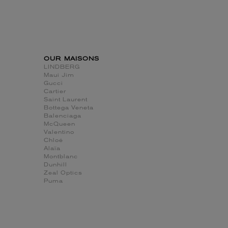
OUR MAISONS
LINDBERG
Maui Jim
Gucci
Cartier
Saint Laurent
Bottega Veneta
Balenciaga
McQueen
Valentino
Chloé
Alaïa
Montblanc
Dunhill
Zeal Optics
Puma