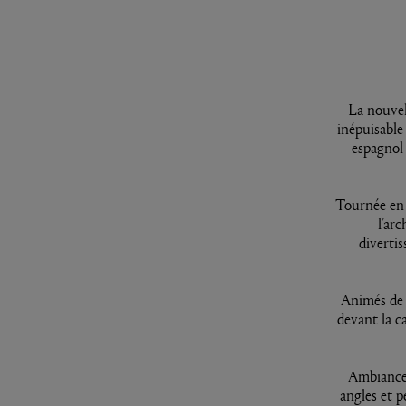
La nouvel
inépuisable
espagnol 
Tournée en 
l’ar
diverti
Animés de 
devant la c
Ambiance 
angles et p