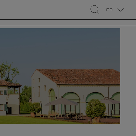
FR
search