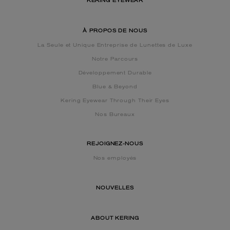
KERING EYEWEAR
À PROPOS DE NOUS
La Seule et Unique Entreprise de Lunettes de Luxe
Notre Parcours
Développement Durable
Blue & Beyond
Kering Eyewear Through Their Eyes
Nos Bureaux
REJOIGNEZ-NOUS
Nos employés
NOUVELLES
ABOUT KERING