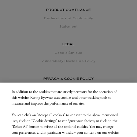
PRODUCT COMPLIANCE
Declarations of Conformity
Statement
LEGAL
Code d'Éthique
Vulnerability Disclosure Policy
PRIVACY & COOKIE POLICY
In addition to the cookies that are strictly necessary for the operation of
this website, Kering Eyewear uses cookies and other tracking tools to
CONTACT US
measure and improve the performance of our site.
You can click on "Accept all cookies" to consent to the above mentioned
BUSINESS AREA
uses, click on "Cookie Settings" to configure your choices, or click on the
my.keringeyewear.com
"Reject All" button to refuse all the optional cookies. You may change
your preferences, and in particular withdraw your consent, on our website