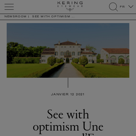
Kering
FR
Eyewear
search
NEWSROOM
SEE WITH OPTIMISM ...
JANVIER 12 2021
See with
optimism Une