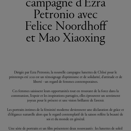
campagne d’Ezra
Petronio avec
Felice Noordhoff
et Mao Xiaoxing
Dirigée par Ezra Petronio, la nouvelle campagne lunettes de Chloé pour le
printemps eté 2021 est un témoignage d'optimisme et de solidarité, d'attitude et de
liberté - un regard de femmes contemporaines.
Ces femmes saisissent leurs opportunités tout en trouvant de la force dans la
communion, l’espoir et les inspirations partagées, elles éprouvent un sentiment
joyeux pour le présent et une vision brillante de l’avenir.
Les portraits intimes de la féminité moderne deviennent une déclaration de grâce et
d'élégance naturelle alors que le regard contemplatif de la saison reflète la beauté de
soi et du monde en général.
Une série de portraits et un film présentent deux nouveautés : les lunettes de soleil