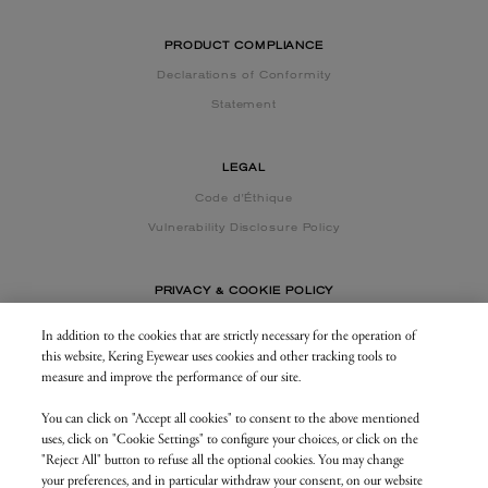
PRODUCT COMPLIANCE
Declarations of Conformity
Statement
LEGAL
Code d'Éthique
Vulnerability Disclosure Policy
PRIVACY & COOKIE POLICY
In addition to the cookies that are strictly necessary for the operation of
this website, Kering Eyewear uses cookies and other tracking tools to
CONTACT US
measure and improve the performance of our site.
You can click on "Accept all cookies" to consent to the above mentioned
BUSINESS AREA
uses, click on "Cookie Settings" to configure your choices, or click on the
my.keringeyewear.com
"Reject All" button to refuse all the optional cookies. You may change
your preferences, and in particular withdraw your consent, on our website