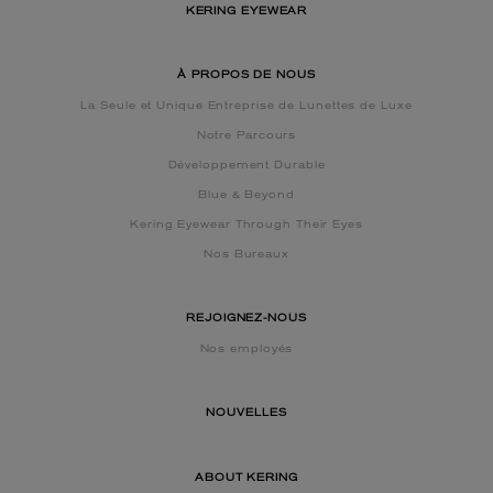
KERING EYEWEAR
À PROPOS DE NOUS
La Seule et Unique Entreprise de Lunettes de Luxe
Notre Parcours
Développement Durable
Blue & Beyond
Kering Eyewear Through Their Eyes
Nos Bureaux
REJOIGNEZ-NOUS
Nos employés
NOUVELLES
ABOUT KERING