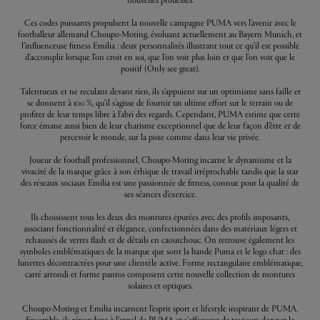
Ces codes puissants propulsent la nouvelle campagne PUMA vers l’avenir avec le
footballeur allemand Choupo-Moting, évoluant actuellement au Bayern Munich, et
l’influenceuse fitness Emilia : deux personnalités illustrant tout ce qu’il est possible
d’accomplir lorsque l’on croit en soi, que l'on voit plus loin et que l'on voit que le
positif (Only see great).
Talentueux et ne reculant devant rien, ils s’appuient sur un optimisme sans faille et
se donnent à 100 %, qu’il s’agisse de fournir un ultime effort sur le terrain ou de
profiter de leur temps libre à l’abri des regards. Cependant, PUMA estime que cette
force émane aussi bien de leur charisme exceptionnel que de leur façon d’être et de
percevoir le monde, sur la piste comme dans leur vie privée.
Joueur de football professionnel, Choupo-Moting incarne le dynamisme et la
vivacité de la marque grâce à son éthique de travail irréprochable tandis que la star
des réseaux sociaux Emilia est une passionnée de fitness, connue pour la qualité de
ses séances d’exercice.
Ils choisissent tous les deux des montures épurées avec des profils imposants,
associant fonctionnalité et élégance, confectionnées dans des matériaux légers et
rehaussés de verres flash et de détails en caoutchouc. On retrouve également les
symboles emblématiques de la marque que sont la bande Puma et le logo chat : des
lunettes décontractées pour une clientèle active. Forme rectangulaire emblématique,
carré arrondi et forme pantos composent cette nouvelle collection de montures
solaires et optiques.
Choupo-Moting et Emilia incarnent l’esprit sport et lifestyle inspirant de PUMA.
Ensemble, ils répondent à l’appel de PUMA et s'efforcent de toujours donner le