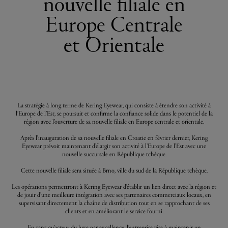
nouvelle filiale en
Europe Centrale
et Orientale
La stratégie à long terme de Kering Eyewear, qui consiste à étendre son activité à
l’Europe de l’Est, se poursuit et confirme la confiance solide dans le potentiel de la
région avec l’ouverture de sa nouvelle filiale en Europe centrale et orientale.
Après l’inauguration de sa nouvelle filiale en Croatie en février dernier, Kering
Eyewear prévoit maintenant d’élargir son activité à l’Europe de l’Est avec une
nouvelle succursale en République tchèque.
Cette nouvelle filiale sera située à Brno, ville du sud de la République tchèque.
Les opérations permettront à Kering Eyewear d’établir un lien direct avec la région et
de jouir d'une meilleure intégration avec ses partenaires commerciaux locaux, en
supervisant directement la chaîne de distribution tout en se rapprochant de ses
clients et en améliorant le service fourni.
En tant qu’acteur du luxe par excellence, l’entreprise vise à maintenir un