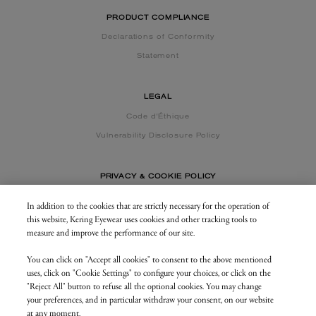
PRODUCT COMPLIANCE
Declarations of Conformity
Statement
LEGAL
Code d'Éthique
Vulnerability Disclosure Policy
PRIVACY & COOKIE POLICY
In addition to the cookies that are strictly necessary for the operation of
this website, Kering Eyewear uses cookies and other tracking tools to
CONTACT US
measure and improve the performance of our site.
You can click on "Accept all cookies" to consent to the above mentioned
BUSINESS AREA
uses, click on "Cookie Settings" to configure your choices, or click on the
my.keringeyewear.com
"Reject All" button to refuse all the optional cookies. You may change
your preferences, and in particular withdraw your consent, on our website
at any moment.