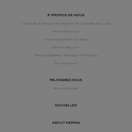
À PROPOS DE NOUS
La Seule et Unique Entreprise de Lunettes de Luxe
Notre Parcours
Développement Durable
Blue & Beyond
Kering Eyewear Through Their Eyes
Nos Bureaux
REJOIGNEZ-NOUS
Nos employés
NOUVELLES
ABOUT KERING