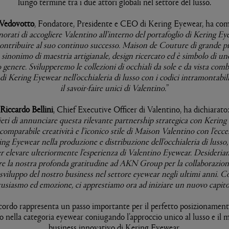
lungo termine tra i due attori globali nel settore del lusso.
Vedovotto
, Fondatore, Presidente e CEO di Kering Eyewear, ha co
orati di accogliere Valentino all’interno del portafoglio di Kering Ey
ontribuire al suo continuo successo. Maison de Couture di grande pr
 sinonimo di maestria artigianale, design ricercato ed è simbolo di uno
 genere. Svilupperemo le collezioni di occhiali da sole e da vista co
 di Kering Eyewear nell’occhialeria di lusso con i codici intramontabili,
il savoir-faire unici di Valentino.
”
Riccardo Bellini
, Chief Executive Officer di Valentino, ha dichiarato:
ieti di annunciare questa rilevante partnership strategica con Kering
omparabile creatività e l’iconico stile di Maison Valentino con l’ecc
ng Eyewear nella produzione e distribuzione dell’occhialeria di lusso
r elevare ulteriormente l’esperienza di Valentino Eyewear. Desideriam
e la nostra profonda gratitudine ad AKN Group per la collaborazione
sviluppo del nostro business nel settore eyewear negli ultimi anni. 
usiasmo ed emozione, ci apprestiamo ora ad iniziare un nuovo capito
cordo rappresenta un passo importante per il perfetto posizionamen
o nella categoria eyewear coniugando l’approccio unico al lusso e il m
business innovativo di Kering Eyewear.