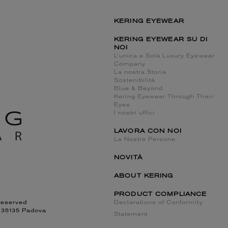
KERING EYEWEAR
KERING EYEWEAR SU DI
NOI
L’unica e Sola Luxury Eyewear
Company
La nostra Storia
Sostenibilità
Blue & Beyond
Kering Eyewear Through Their
Eyes
I nostri uffici
LAVORA CON NOI
Le Nostre Persone
NOVITÀ
ABOUT KERING
PRODUCT COMPLIANCE
reserved
Declarations of Conformity
, 35135 Padova
Statement