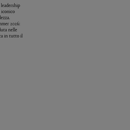
 leadership
d iconico
lezza.
ummer 2026:
duta nelle
a in tutto il