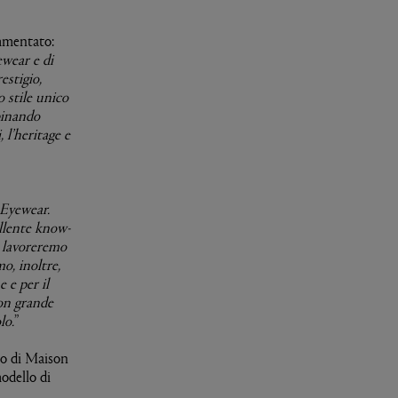
mmentato:
ewear e di
estigio,
 stile unico
mbinando
 l’heritage e
 Eyewear.
ellente know-
, lavoreremo
o, inoltre,
 e per il
Con grande
lo.
”
to di Maison
odello di