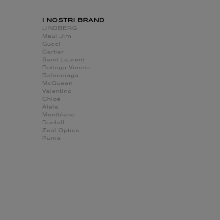
I NOSTRI BRAND
LINDBERG
Maui Jim
Gucci
Cartier
Saint Laurent
Bottega Veneta
Balenciaga
McQueen
Valentino
Chloé
Alaïa
Montblanc
Dunhill
Zeal Optics
Puma