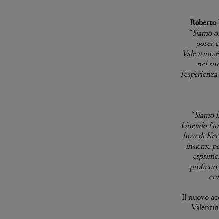
Roberto 
“
Siamo on
poter c
Valentino è
nel suo
l’esperienza
“
Siamo l
Unendo l’inc
how di Keri
insieme pe
esprimer
proficuo 
ent
Il nuovo ac
Valentin