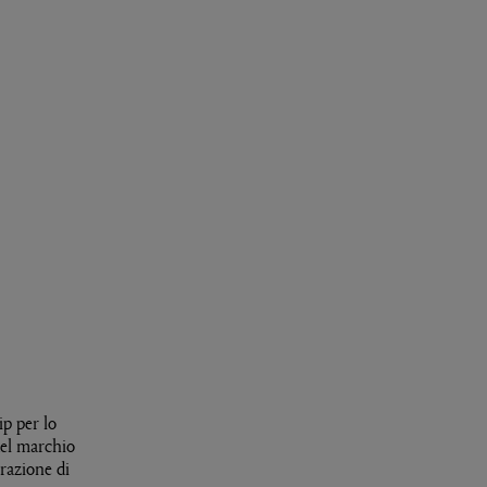
p per lo
 del marchio
orazione di