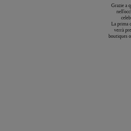
Grazie a q
nell’occ
celeb
La prima c
verrà pre
boutiques of