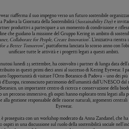
wear riafferma il suo impegno verso un futuro sostenibile organizz
a Padova la Giornata della Sostenibilità (
Sustainability Day
) e invita
artner produttivi a partecipare a un momento di condivisione e rifless
dine che guidano la missione del Gruppo Kering in ambito di sostenibi
anet, Collaborate for People, Create Innovation
”. L’iniziativa rientra i
for a Better Tomorrow
”, piattaforma lanciata lo scorso anno con l’obi
unificare tutte le attività e i progetti legati a questi ambiti.
enutosi lunedì 23 settembre, ha coinvolto i partner di lunga data dell
ribuito in questi primi dieci anni al successo di Kering Eyewear. I p
to l’opportunità di visitare l’Orto Botanico di Padova – uno dei più 
si d’Europa, riconosciuto patrimonio dell’umanità dall’UNESCO dal 19
otanico, un importante centro di ricerca e conservazione della biodi
o un percorso immersivo, gli ospiti hanno esplorato temi legati alla 
e alla gestione responsabile delle risorse naturali, argomenti centrali
Eyewear.
a è proseguita con un workshop moderato da Anna Zandanel, che ha 
0 ospiti in una discussione sul ruolo della sostenibilità sociale nell’in