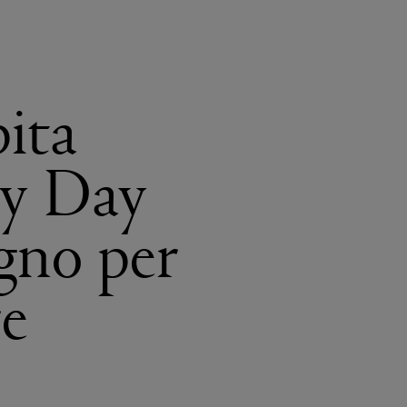
ita
ty Day
gno per
re