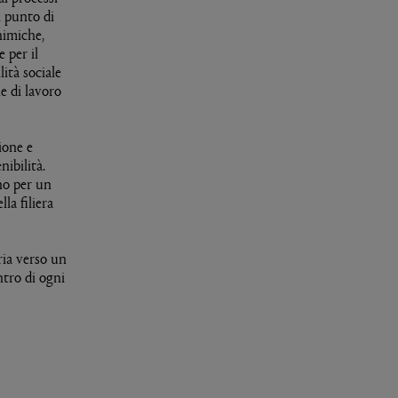
l punto di
himiche,
 per il
ità sociale
e di lavoro
ione e
nibilità.
no per un
la filiera
ria verso un
ntro di ogni