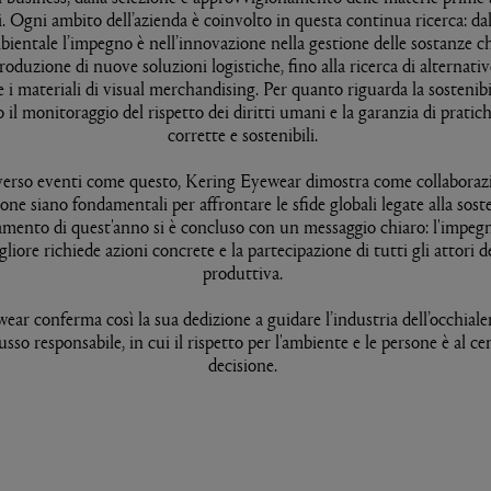
. Ogni ambito dell’azienda è coinvolto in questa continua ricerca: da
bientale l’impegno è nell’innovazione nella gestione delle sostanze c
troduzione di nuove soluzioni logistiche, fino alla ricerca di alternative
 i materiali di visual merchandising. Per quanto riguarda la sostenibil
 il monitoraggio del rispetto dei diritti umani e la garanzia di pratich
corrette e sostenibili.
verso eventi come questo, Kering Eyewear dimostra come collaboraz
one siano fondamentali per affrontare le sfide globali legate alla soste
mento di quest'anno si è concluso con un messaggio chiaro: l'impeg
liore richiede azioni concrete e la partecipazione di tutti gli attori del
produttiva.
ar conferma così la sua dedizione a guidare l’industria dell’occhiale
usso responsabile, in cui il rispetto per l'ambiente e le persone è al ce
decisione.