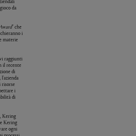
ziendali
 gioco da
 Award
” che
cchieranno i
 e materie
vi raggiunti
n il recente
zione di
 l'azienda
 risorse
ettare i
bilità di
o, Kering
me Kering
vare ogni
i processi