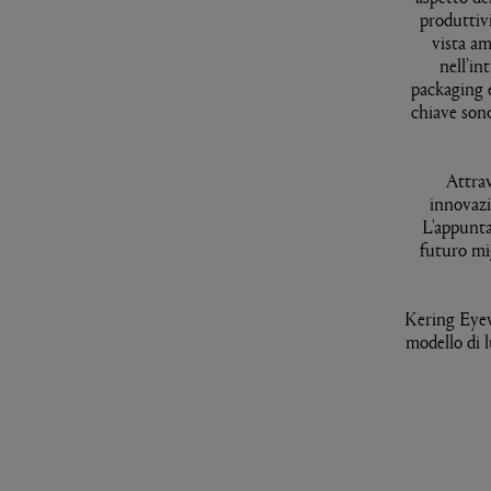
produttivi
vista am
nell’in
packaging e
chiave sono
Attra
innovazi
L'appunta
futuro mig
Kering Eyewe
modello di l