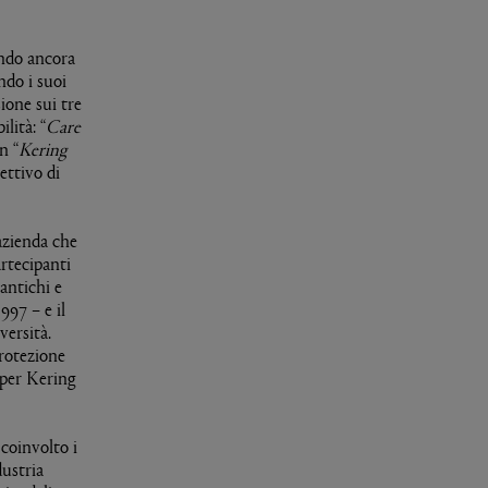
ando ancora
ndo i suoi
ione sui tre
lità: “
Care
n “
Kering
ettivo di
’azienda che
artecipanti
antichi e
97 – e il
versità.
protezione
 per Kering
coinvolto i
dustria