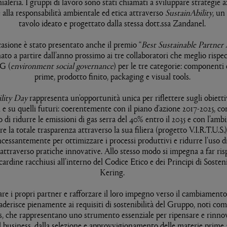
hialeria. I gruppi di lavoro sono stati chiamati a sviluppare strategie a
 alla responsabilità ambientale ed etica attraverso
SustainAbility
, un
tavolo ideato e progettato dalla stessa dott.ssa Zandanel.
casione è stato presentato anche il premio “
Best Sustainable Partner
ato a partire dall’anno prossimo ai tre collaboratori che meglio rispe
SG (
environment social governance
) per le tre categorie: componenti
prime, prodotto finito, packaging e visual tools.
ility Day
rappresenta un'opportunità unica per riflettere sugli obietti
i e su quelli futuri: coerentemente con il piano d'azione 2017-2025, co
o di ridurre le emissioni di gas serra del 40% entro il 2035 e con l’ambi
e la totale trasparenza attraverso la sua filiera (progetto V.I.R.T.U.S.),
ncessantemente per ottimizzare i processi produttivi e ridurre l'uso di
 attraverso pratiche innovative. Allo stesso modo si impegna a far risp
cardine racchiusi all’interno del Codice Etico e dei Principi di Sosteni
Kering.
are i propri partner e rafforzare il loro impegno verso il cambiament
derisce pienamente ai requisiti di sostenibilità del Gruppo, noti co
, che rappresentano uno strumento essenziale per ripensare e rinno
l business, dalla selezione e approvvigionamento delle materie prime a