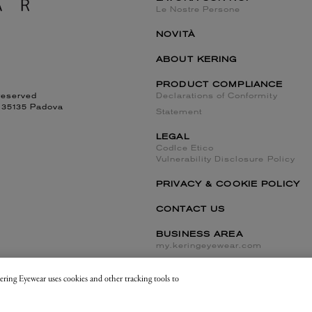
Le Nostre Persone
NOVITÀ
ABOUT KERING
PRODUCT COMPLIANCE
reserved
Declarations of Conformity
, 35135 Padova
Statement
LEGAL
CodIce Etico
Vulnerability Disclosure Policy
PRIVACY & COOKIE POLICY
CONTACT US
BUSINESS AREA
my.keringeyewear.com
 Kering Eyewear uses cookies and other tracking tools to
Cookies Settings and Do Not Sell or Share