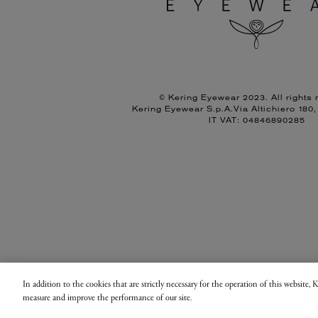
© Kering Eyewear 2023. All rights 
Kering Eyewear S.p.A.Via Altichiero 180
IT VAT: 04846890285
In addition to the cookies that are strictly necessary for the operation of this website,
measure and improve the performance of our site.