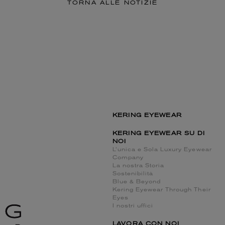
TORNA ALLE NOTIZIE
KERING EYEWEAR
KERING EYEWEAR SU DI
NOI
L’unica e Sola Luxury Eyewear
Company
La nostra Storia
Sostenibilità
Blue & Beyond
Kering Eyewear Through Their
Eyes
I nostri uffici
LAVORA CON NOI