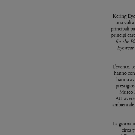
Kering Eye
una volta 
principali p
principi car
for the Pl
Eyewear 
L’evento, t
hanno cont
hanno avu
prestigio
Museo B
Attravers
ambientale 
La giornat
circa 7