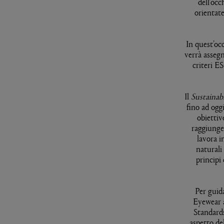
dell’occ
orientate
In quest’oc
verrà assegn
criteri E
Il
Sustainab
fino ad ogg
obiettiv
raggiunger
lavora i
naturali
principi 
Per guid
Eyewear a
Standards
aspetto de