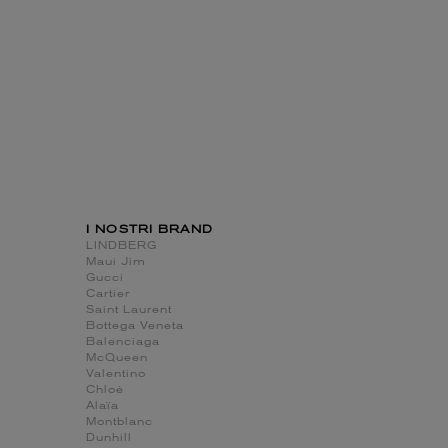
I NOSTRI BRAND
LINDBERG
Maui Jim
Gucci
Cartier
Saint Laurent
Bottega Veneta
Balenciaga
McQueen
Valentino
Chloé
Alaïa
Montblanc
Dunhill