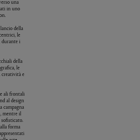
averso una
ati in uno
on.
lancio della
ntrici, le
 durante i
hiali della
rafica, le
 creatività e
 ali frontali
and al design
lla campagna
e, mentre il
sofisticato.
alla forma
rappresentati
ulle aste