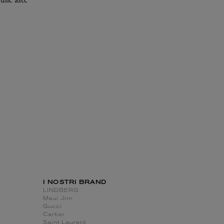
I NOSTRI BRAND
LINDBERG
Maui Jim
Gucci
Cartier
Saint Laurent