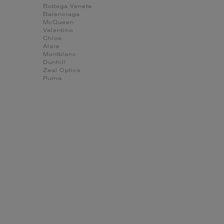
Bottega Veneta
Balenciaga
McQueen
Valentino
Chloé
Alaïa
Montblanc
Dunhill
Zeal Optics
Puma