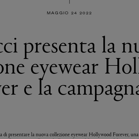
MAGGIO 24 2022
ci presenta la n
ione eyewear Ho
er e la campagn
ta di presentare la nuova collezione eyewear Hollywood Forever, una 