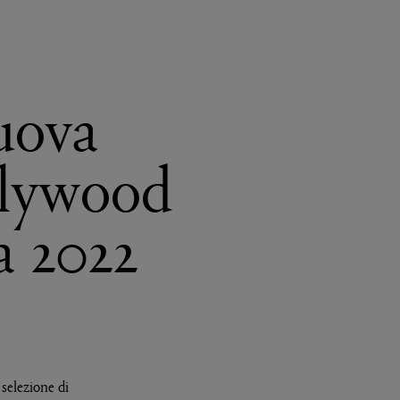
uova
llywood
a 2022
selezione di