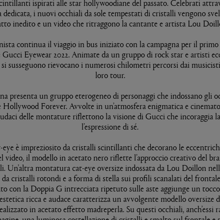
cintillanti ispirati alle star hollywoodiane del passato. Celebrati attr
dedicata, i nuovi occhiali da sole tempestati di cristalli vengono svel
atto inedito e un video che ritraggono la cantante e artista Lou Doill
ista continua il viaggio in bus iniziato con la campagna per il primo 
e Gucci Eyewear 2022. Animate da un gruppo di rock star e artisti ecce
 si susseguono rievocano i numerosi chilometri percorsi dai musicisti
loro tour.
a presenta un gruppo eterogeneo di personaggi che indossano gli occ
e Hollywood Forever. Avvolte in un’atmosfera enigmatica e cinematog
udaci delle montature riflettono la visione di Gucci che incoraggia la
l’espressione di sé.
t-eye è impreziosito da cristalli scintillanti che decorano le eccentriche
el video, il modello in acetato nero riflette l’approccio creativo del br
ali. Un’altra montatura cat-eye oversize indossata da Lou Doillon ne
da cristalli rotondi e a forma di stella sui profili scanalati del frontal
to con la Doppia G intrecciata ripetuto sulle aste aggiunge un tocco 
 estetica ricca e audace caratterizza un avvolgente modello oversize d
ealizzato in acetato effetto madreperla. Su questi occhiali, anch’essi 
agine, una luminosa costellazione di cristalli e smalto sul frontale e s