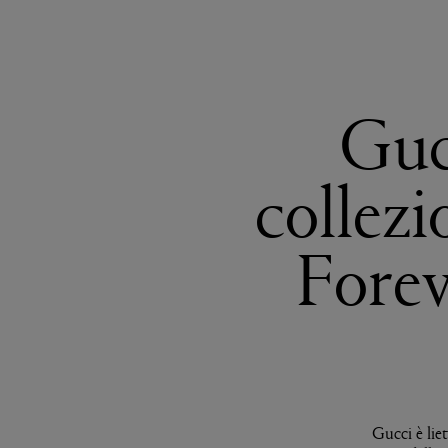
Guc
collez
Forev
Gucci è lie