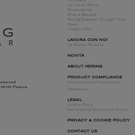
Company
La nostra Storia
Sostenibilità
Blue & Beyond
Kering Eyewear Through Their
Eyes
I nostri uffici
LAVORA CON NOI
Le Nostre Persone
NOVITÀ
ABOUT KERING
PRODUCT COMPLIANCE
reserved
Declarations of Conformity
, 35135 Padova
Statement
LEGAL
CodIce Etico
Vulnerability Disclosure Policy
PRIVACY & COOKIE POLICY
CONTACT US