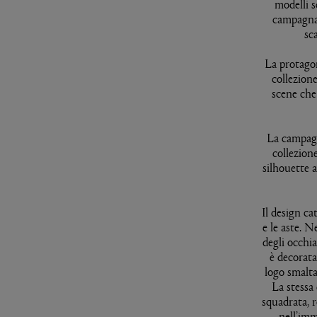
modelli s
campagna 
sc
La protagon
collezion
scene che
La campagn
collezion
silhouette a
Il design ca
e le aste. N
degli occhi
è decorata 
logo smalta
La stessa
squadrata, r
nell’imm