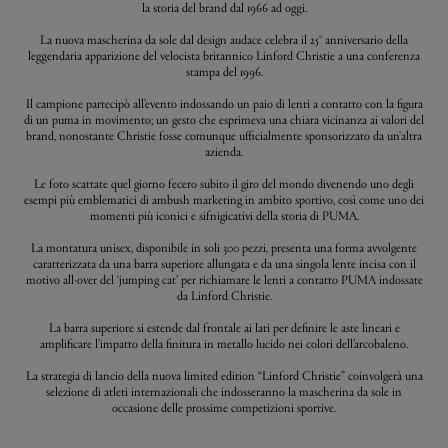
la storia del brand dal 1966 ad oggi.
La nuova mascherina da sole dal design audace celebra il 25° anniversario della
leggendaria apparizione del velocista britannico Linford Christie a una conferenza
stampa del 1996.
Il campione partecipò all’evento indossando un paio di lenti a contatto con la figura
di un puma in movimento; un gesto che esprimeva una chiara vicinanza ai valori del
brand, nonostante Christie fosse comunque ufficialmente sponsorizzato da un'altra
azienda.
Le foto scattate quel giorno fecero subito il giro del mondo divenendo uno degli
esempi più emblematici di ambush marketing in ambito sportivo, così come uno dei
momenti più iconici e sifnigicativi della storia di PUMA.
La montatura unisex, disponibile in soli 300 pezzi, presenta una forma avvolgente
caratterizzata da una barra superiore allungata e da una singola lente incisa con il
motivo all-over del ‘jumping cat’ per richiamare le lenti a contatto PUMA indossate
da Linford Christie.
La barra superiore si estende dal frontale ai lati per definire le aste lineari e
amplificare l’impatto della finitura in metallo lucido nei colori dell’arcobaleno.
La strategia di lancio della nuova limited edition “Linford Christie” coinvolgerà una
selezione di atleti internazionali che indosseranno la mascherina da sole in
occasione delle prossime competizioni sportive.