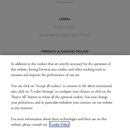
Statement
LEGAL
CodIce Etico
Vulnerability Disclosure Policy
PRIVACY & COOKIE POLICY
In addition to the cookies that are strictly necessary for the operation of
this website, Kering Eyewear uses cookies and other tracking tools to
CONTACT US
measure and improve the performance of our site.
You can click on "Accept all cookies" to consent to the above mentioned
BUSINESS AREA
uses, click on "Cookie Settings" to configure your choices, or click on the
my.keringeyewear.com
"Reject All" button to refuse all the optional cookies. You may change
your preferences, and in particular withdraw your consent, on our website
at any moment.
For more information about these technologies and their use on this
© Kering Eyewear 2023. All rights reserved
website, please consult our
Cookie Policy
.
Kering Eyewear S.p.A.Via Altichiero 180, 35135 Padova
IT VAT: 04846890285