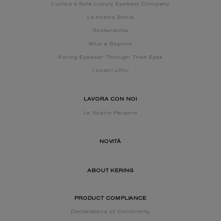
L’unica e Sola Luxury Eyewear Company
La nostra Storia
Sostenibilità
Blue & Beyond
Kering Eyewear Through Their Eyes
I nostri uffici
LAVORA CON NOI
Le Nostre Persone
NOVITÀ
ABOUT KERING
PRODUCT COMPLIANCE
Declarations of Conformity