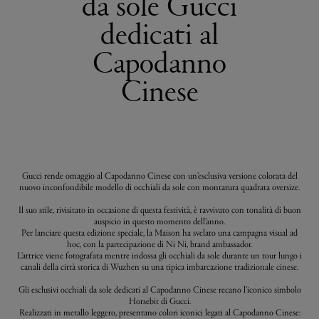
da sole Gucci
dedicati al
Capodanno
Cinese
Gucci rende omaggio al Capodanno Cinese con un’esclusiva versione colorata del
nuovo inconfondibile modello di occhiali da sole con montatura quadrata oversize.
Il suo stile, rivisitato in occasione di questa festività, è ravvivato con tonalità di buon
auspicio in questo momento dell’anno.
Per lanciare questa edizione speciale, la Maison ha svelato una campagna visual ad
hoc, con la partecipazione di Ni Ni, brand ambassador.
L’attrice viene fotografata mentre indossa gli occhiali da sole durante un tour lungo i
canali della città storica di Wuzhen su una tipica imbarcazione tradizionale cinese.
Gli esclusivi occhiali da sole dedicati al Capodanno Cinese recano l’iconico simbolo
Horsebit di Gucci.
Realizzati in metallo leggero, presentano colori iconici legati al Capodanno Cinese: