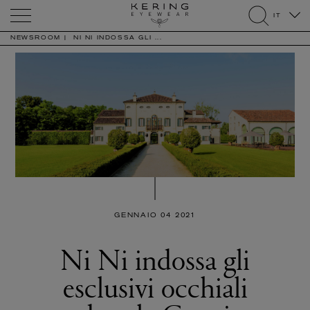
Kering
IT
Eyewear
search
NEWSROOM
NI NI INDOSSA GLI ...
GENNAIO 04 2021
Ni Ni indossa gli
esclusivi occhiali