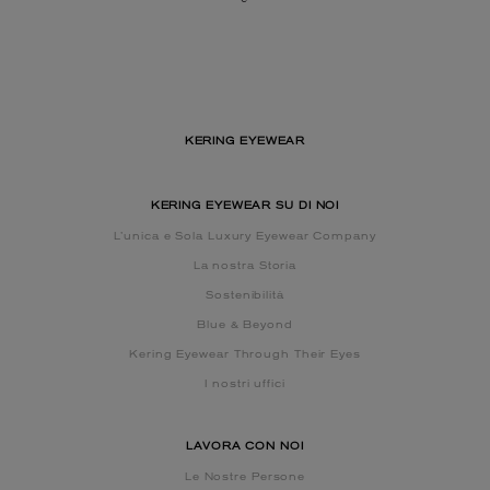
KERING EYEWEAR
KERING EYEWEAR SU DI NOI
L’unica e Sola Luxury Eyewear Company
La nostra Storia
Sostenibilità
Blue & Beyond
Kering Eyewear Through Their Eyes
I nostri uffici
LAVORA CON NOI
Le Nostre Persone