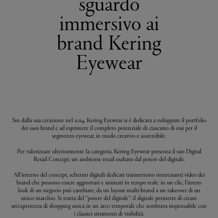
sguardo
immersivo ai
brand Kering
Eyewear
Sin dalla sua creazione nel 2014, Kering Eyewear si è dedicata a sviluppare il portfolio
dei suoi brand e ad esprimere il completo potenziale di ciascuno di essi per il
segmento eyewear, in modo creativo e sostenibile.
Per valorizzare ulteriormente la categoria, Kering Eyewear presenta il suo Digital
Retail Concept: un ambiente retail esaltato dal potere del digitale.
All’interno del concept, schermi digitali dedicati trasmettono interessanti video dei
brand che possono essere aggiornati e animati in tempo reale: in un clic, l’intero
look di un negozio può cambiare, da un layout multi-brand a un takeover di un
unico marchio. Si tratta del “potere del digitale”: il digitale permette di creare
un’esperienza di shopping unica in un arco temporale che sembrava impensabile con
i classici strumenti di visibilità.