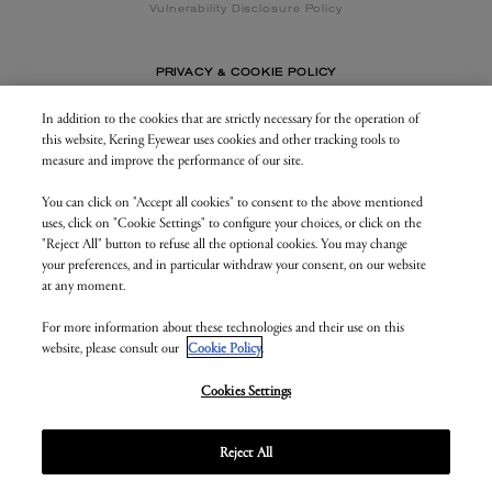
Vulnerability Disclosure Policy
PRIVACY & COOKIE POLICY
In addition to the cookies that are strictly necessary for the operation of
this website, Kering Eyewear uses cookies and other tracking tools to
CONTACT US
measure and improve the performance of our site.
You can click on "Accept all cookies" to consent to the above mentioned
BUSINESS AREA
uses, click on "Cookie Settings" to configure your choices, or click on the
my.keringeyewear.com
"Reject All" button to refuse all the optional cookies. You may change
your preferences, and in particular withdraw your consent, on our website
at any moment.
For more information about these technologies and their use on this
© Kering Eyewear 2023. All rights reserved
website, please consult our
Cookie Policy
.
Kering Eyewear S.p.A.Via Altichiero 180, 35135 Padova
IT VAT: 04846890285
v. 1.3.5.as1
Cookies Settings
Reject All
Cookies Settings and Do Not Sell or Share