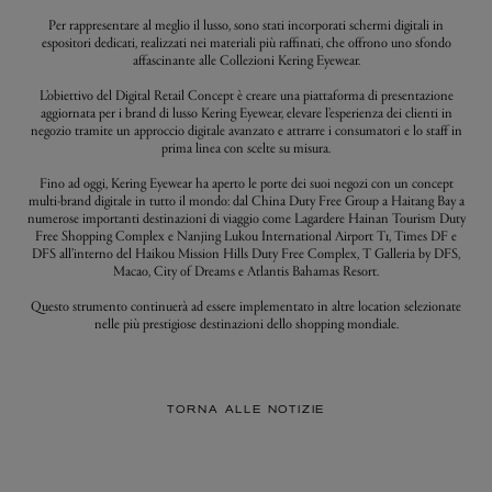
Per rappresentare al meglio il lusso, sono stati incorporati schermi digitali in
espositori dedicati, realizzati nei materiali più raffinati, che offrono uno sfondo
affascinante alle Collezioni Kering Eyewear.
L’obiettivo del Digital Retail Concept è creare una piattaforma di presentazione
aggiornata per i brand di lusso Kering Eyewear, elevare l’esperienza dei clienti in
negozio tramite un approccio digitale avanzato e attrarre i consumatori e lo staff in
prima linea con scelte su misura.
Fino ad oggi, Kering Eyewear ha aperto le porte dei suoi negozi con un concept
multi-brand digitale in tutto il mondo: dal China Duty Free Group a Haitang Bay a
numerose importanti destinazioni di viaggio come Lagardere Hainan Tourism Duty
Free Shopping Complex e Nanjing Lukou International Airport T1, Times DF e
DFS all’interno del Haikou Mission Hills Duty Free Complex, T Galleria by DFS,
Macao, City of Dreams e Atlantis Bahamas Resort.
Questo strumento continuerà ad essere implementato in altre location selezionate
nelle più prestigiose destinazioni dello shopping mondiale.
TORNA ALLE NOTIZIE