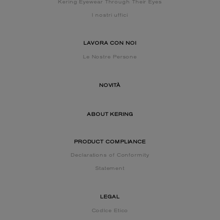
Kering Eyewear Through Their Eyes
I nostri uffici
LAVORA CON NOI
Le Nostre Persone
NOVITÀ
ABOUT KERING
PRODUCT COMPLIANCE
Declarations of Conformity
Statement
LEGAL
CodIce Etico